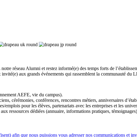
 notre réseau Alumni et restez informé(e) des temps forts de l’établiss
rez invité(e) aux grands événements qui rassemblent la communauté du 
ayonnement AEFE, vie du campus).
iens, cérémonies, conférences, rencontres métiers, anniversaires d’établ
s/emplois pour les élèves, partenariats avec les entreprises et les univer
et aux ressources dédiées (annuaire, informations pratiques, témoignages)
sent) afin que nous puissions vous adresser nos communications et invi