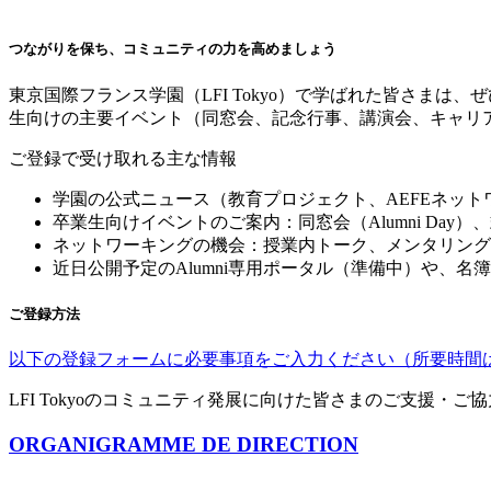
つながりを保ち、コミュニティの力を高めましょう
東京国際フランス学園（
LFI Tokyo
）で学ばれた皆さまは、ぜ
生向けの主要イベント（同窓会、記念行事、講演会、キャリ
ご登録で受け取れる主な情報
学園の公式ニュース（教育プロジェクト、
AEFE
ネット
卒業生向けイベントのご案内：同窓会（
Alumni Day
）、
ネットワーキングの機会：授業内トーク、メンタリング
近日公開予定の
Alumni
専用ポータル（準備中）や、名簿
ご登録方法
以下の登録フォームに必要事項をご入力ください（所要時間
LFI Tokyo
のコミュニティ発展に向けた皆さまのご支援・ご協
ORGANIGRAMME DE DIRECTION