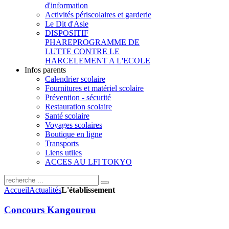
d'information
Activités périscolaires et garderie
Le Dit d'Asie
DISPOSITIF
PHARE
PROGRAMME DE
LUTTE CONTRE LE
HARCELEMENT A L'ECOLE
Infos parents
Calendrier scolaire
Fournitures et matériel scolaire
Prévention - sécurité
Restauration scolaire
Santé scolaire
Voyages scolaires
Boutique en ligne
Transports
Liens utiles
ACCES AU LFI TOKYO
Accueil
Actualités
L'établissement
Concours Kangourou