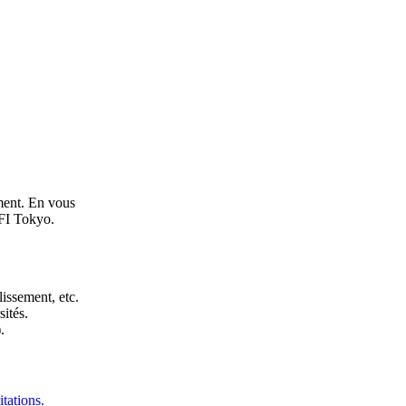
ement. En vous
LFI Tokyo.
issement, etc.
sités.
.
tations.