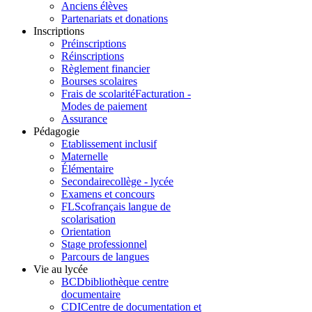
Anciens élèves
Partenariats et donations
Inscriptions
Préinscriptions
Réinscriptions
Règlement financier
Bourses scolaires
Frais de scolarité
Facturation -
Modes de paiement
Assurance
Pédagogie
Etablissement inclusif
Maternelle
Élémentaire
Secondaire
collège - lycée
Examens et concours
FLSco
français langue de
scolarisation
Orientation
Stage professionnel
Parcours de langues
Vie au lycée
BCD
bibliothèque centre
documentaire
CDI
Centre de documentation et