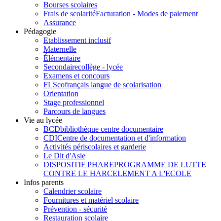
Bourses scolaires
Frais de scolarité
Facturation - Modes de paiement
Assurance
Pédagogie
Etablissement inclusif
Maternelle
Élémentaire
Secondaire
collège - lycée
Examens et concours
FLSco
français langue de scolarisation
Orientation
Stage professionnel
Parcours de langues
Vie au lycée
BCD
bibliothèque centre documentaire
CDI
Centre de documentation et d'information
Activités périscolaires et garderie
Le Dit d'Asie
DISPOSITIF PHARE
PROGRAMME DE LUTTE
CONTRE LE HARCELEMENT A L'ECOLE
Infos parents
Calendrier scolaire
Fournitures et matériel scolaire
Prévention - sécurité
Restauration scolaire