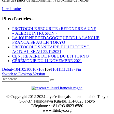
carte des parcs de stationnement à proximité de l'école.
Lire la suite
Plus d'articles...
PROTOCOLE SECURITE : REPONDRE A UNE
« ALERTE INTRUSION »
LA JOURNEE PEDAGOGIQUE DE LA LANGUE
FRANCAISE AU LFI TOKYO
PROTOCOLE SANITAIRE DU LFI TOKYO
ACTUALISE AU 22/11/2021
CENTRE AERE DE NOEL DU LFI TOKYO
CÉRÉMONIE DU 11 NOVEMBRE 2021
Début
«
104
105
106
107
108
109
110
111
112
113
»
Fin
Switch to Desktop Version
© Copyright 2012-2024 - lycée français international de Tokyo
5-57-37 Takinogawa Kita-ku, 114-0023 Tokyo
Téléphone : +81 (0)3 6823 6580
www.lfitokyo.org