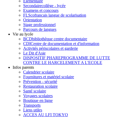
Élémentaire
Secondaire
collège - lycée
Examens et concours
FLSco
français langue de scolarisation
Orientation
Stage professionnel
Parcours de langues
Vie au lycée
BCD
bibliothèque centre documentaire
CDI
Centre de documentation et d'information
Activités périscolaires et garderie
Le Dit d'Asie
DISPOSITIF PHARE
PROGRAMME DE LUTTE
CONTRE LE HARCELEMENT A L'ECOLE
Infos parents
Calendrier scolaire
Fournitures et matériel scolaire
Prévention - sécurité
Restauration scolaire
Santé scolaire
Voyages scolaires
Boutique en ligne
Transports
Liens utiles
ACCES AU LFI TOKYO