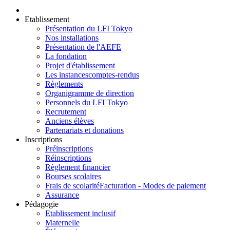
Etablissement
Présentation du LFI Tokyo
Nos installations
Présentation de l'AEFE
La fondation
Projet d'établissement
Les instances
comptes-rendus
Règlements
Organigramme de direction
Personnels du LFI Tokyo
Recrutement
Anciens élèves
Partenariats et donations
Inscriptions
Préinscriptions
Réinscriptions
Règlement financier
Bourses scolaires
Frais de scolarité
Facturation - Modes de paiement
Assurance
Pédagogie
Etablissement inclusif
Maternelle