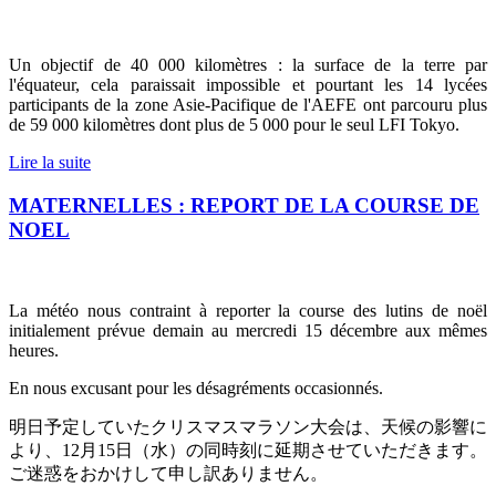
Un objectif de 40 000 kilomètres : la surface de la terre par
l'équateur, cela paraissait impossible et pourtant les 14 lycées
participants de la zone Asie-Pacifique de l'AEFE ont parcouru plus
de 59 000 kilomètres dont plus de 5 000 pour le seul LFI Tokyo.
Lire la suite
MATERNELLES : REPORT DE LA COURSE DE
NOEL
La météo nous contraint à reporter la course des lutins de noël
initialement prévue demain au mercredi 15 décembre aux mêmes
heures.
En nous excusant pour les désagréments occasionnés.
明日予定していたクリスマスマラソン大会は、天候の影響に
より、
12
月
15
日（水）の同時刻に延期させていただきます。
ご迷惑をおかけして申し訳ありません。