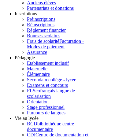
Anciens élèves
Partenariats et donations
Inscriptions
Préinscriptions
Réinscriptions
Règlement financier
Bourses scolaires
Frais de scolarité
Facturation -
Modes de paiement
Assurance
Pédagogie
Etablissement inclusif
Maternelle
Élémentaire
Secondaire
collège - lycée
Examens et concours
FLSco
français langue de
scolarisation
Orientation
Stage professionnel
Parcours de langues
Vie au lycée
BCD
bibliothèque centre
documentaire
CDI
Centre de documentation et