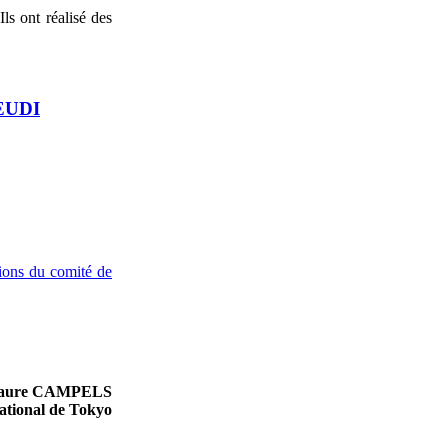
ls ont réalisé des
EUDI
usions du comité de
laure CAMPELS
national de Tokyo