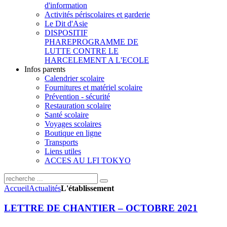
d'information
Activités périscolaires et garderie
Le Dit d'Asie
DISPOSITIF
PHARE
PROGRAMME DE
LUTTE CONTRE LE
HARCELEMENT A L'ECOLE
Infos parents
Calendrier scolaire
Fournitures et matériel scolaire
Prévention - sécurité
Restauration scolaire
Santé scolaire
Voyages scolaires
Boutique en ligne
Transports
Liens utiles
ACCES AU LFI TOKYO
Accueil
Actualités
L'établissement
LETTRE DE CHANTIER – OCTOBRE 2021