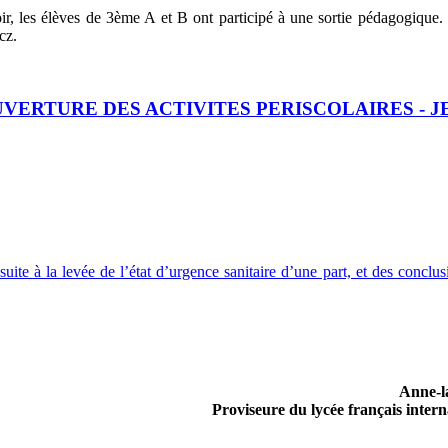
oir, les élèves de 3ème A et B ont participé à une sortie pédagogique. I
icz.
VERTURE DES ACTIVITES PERISCOLAIRES - J
 suite à la levée de l’état d’urgence sanitaire d’une part, et des concl
Anne-
Proviseure du lycée français inter