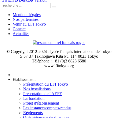
Switch to Desktop Version
Mentions légales
Nos partenaires
Venir au LFI Tokyo
Contact
Actualités
© Copyright 2012-2024 - lycée français international de Tokyo
5-57-37 Takinogawa Kita-ku, 114-0023 Tokyo
Téléphone : +81 (0)3 6823 6580
www.lfitokyo.org
Etablissement
Présentation du LFI Tokyo
Nos installations
Présentation de l'AEFE
La fondation
Projet d'établissement
Les instances
comptes-rendus
Règlements
Organigramme de direction