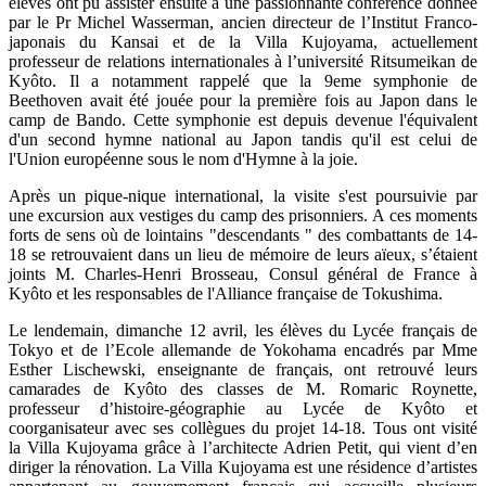
élèves ont pu assister ensuite à une passionnante conférence donnée
par le Pr Michel Wasserman, ancien directeur de l’Institut Franco-
japonais du Kansai et de la Villa Kujoyama, actuellement
professeur de relations internationales à l’université Ritsumeikan de
Kyôto. Il a notamment rappelé que la 9eme symphonie de
Beethoven avait été jouée pour la première fois au Japon dans le
camp de Bando. Cette symphonie est depuis devenue l'équivalent
d'un second hymne national au Japon tandis qu'il est celui de
l'Union européenne sous le nom d'Hymne à la joie.
Après un pique-nique international, la visite s'est poursuivie par
une excursion aux vestiges du camp des prisonniers. A ces moments
forts de sens où de lointains "descendants " des combattants de 14-
18 se retrouvaient dans un lieu de mémoire de leurs aïeux, s’étaient
joints M. Charles-Henri Brosseau, Consul général de France à
Kyôto et les responsables de l'Alliance française de Tokushima.
Le lendemain, dimanche 12 avril, les élèves du Lycée français de
Tokyo et de l’Ecole allemande de Yokohama encadrés par Mme
Esther Lischewski, enseignante de français, ont retrouvé leurs
camarades de Kyôto des classes de M. Romaric Roynette,
professeur d’histoire-géographie au Lycée de Kyôto et
coorganisateur avec ses collègues du projet 14-18. Tous ont visité
la Villa Kujoyama grâce à l’architecte Adrien Petit, qui vient d’en
diriger la rénovation. La Villa Kujoyama est une résidence d’artistes