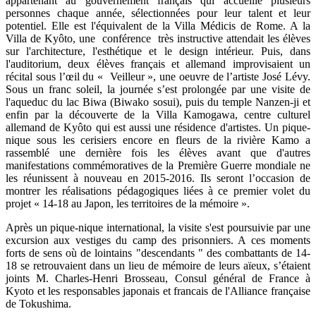
appartenant au gouvernement français qui accueille plusieurs
personnes chaque année, sélectionnées pour leur talent et leur
potentiel. Elle est l'équivalent de la Villa Médicis de Rome. A la
Villa de Kyôto, une conférence très instructive attendait les élèves
sur l'architecture, l'esthétique et le design intérieur. Puis, dans
l'auditorium, deux élèves français et allemand improvisaient un
récital sous l’œil du « Veilleur », une oeuvre de l’artiste José Lévy.
Sous un franc soleil, la journée s’est prolongée par une visite de
l'aqueduc du lac Biwa (Biwako sosui), puis du temple Nanzen-ji et
enfin par la découverte de la Villa Kamogawa, centre culturel
allemand de Kyôto qui est aussi une résidence d'artistes. Un pique-
nique sous les cerisiers encore en fleurs de la rivière Kamo a
rassemblé une dernière fois les élèves avant que d'autres
manifestations commémoratives de la Première Guerre mondiale ne
les réunissent à nouveau en 2015-2016. Ils seront l’occasion de
montrer les réalisations pédagogiques liées à ce premier volet du
projet « 14-18 au Japon, les territoires de la mémoire ».
Après un pique-nique international, la visite s'est poursuivie par une
excursion aux vestiges du camp des prisonniers. A ces moments
forts de sens où de lointains "descendants " des combattants de 14-
18 se retrouvaient dans un lieu de mémoire de leurs aïeux, s’étaient
joints M. Charles-Henri Brosseau, Consul général de France à
Kyoto et les responsables japonais et francais de l'Alliance française
de Tokushima.