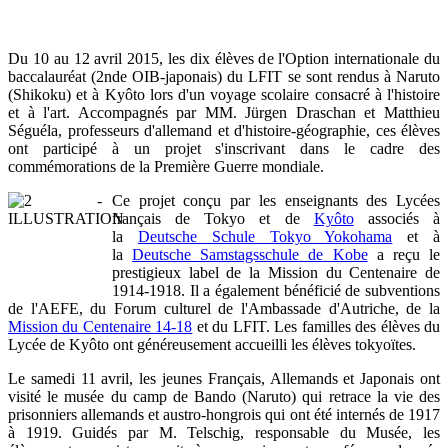
Du 10 au 12 avril 2015, les dix élèves de l'Option internationale du
baccalauréat (2nde OIB-japonais) du LFIT se sont rendus à Naruto
(Shikoku) et à Kyôto lors d'un voyage scolaire consacré à l'histoire
et à l'art. Accompagnés par MM. Jürgen Draschan et Matthieu
Séguéla, professeurs d'allemand et d'histoire-géographie, ces élèves
ont participé à un projet s'inscrivant dans le cadre des
commémorations de la Première Guerre mondiale.
Ce projet conçu par les enseignants des Lycées
français de Tokyo et de
Kyôto
associés à
la
Deutsche Schule Tokyo Yokohama
et à
la
Deutsche Samstagsschule de Kobe
a reçu le
prestigieux label de la Mission du Centenaire de
1914-1918. Il a également bénéficié de subventions
de l'AEFE, du Forum culturel de l'Ambassade d'Autriche, de la
Mission du Centenaire 14-18
et du LFIT. Les familles des élèves du
Lycée de Kyôto ont généreusement accueilli les élèves tokyoïtes.
Le samedi 11 avril, les jeunes Français, Allemands et Japonais ont
visité le musée du camp de Bando (Naruto) qui retrace la vie des
prisonniers allemands et austro-hongrois qui ont été internés de 1917
à 1919. Guidés par M. Telschig, responsable du Musée, les