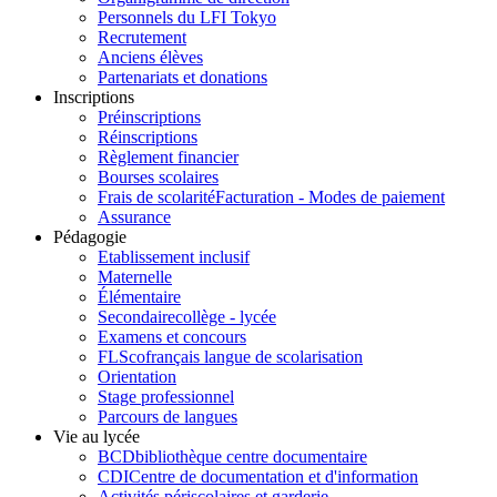
Personnels du LFI Tokyo
Recrutement
Anciens élèves
Partenariats et donations
Inscriptions
Préinscriptions
Réinscriptions
Règlement financier
Bourses scolaires
Frais de scolarité
Facturation - Modes de paiement
Assurance
Pédagogie
Etablissement inclusif
Maternelle
Élémentaire
Secondaire
collège - lycée
Examens et concours
FLSco
français langue de scolarisation
Orientation
Stage professionnel
Parcours de langues
Vie au lycée
BCD
bibliothèque centre documentaire
CDI
Centre de documentation et d'information
Activités périscolaires et garderie