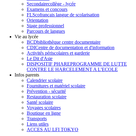
Secondaire
collège - lycée
Examens et concours
FLSco
français langue de scolarisation
Orientation
Stage professionnel
Parcours de langues
Vie au lycée
BCD
bibliothèque centre documentaire
CDI
Centre de documentation et d'information
Activités périscolaires et garderie
Le Dit d'Asie
DISPOSITIF PHARE
PROGRAMME DE LUTTE
CONTRE LE HARCELEMENT A L'ECOLE
Infos parents
Calendrier scolaire
Fournitures et matériel scolaire
Prévention - sécurité
Restauration scolaire
Santé scolaire
Voyages scolaires
Boutique en ligne
Transports
Liens utiles
ACCES AU LFI TOKYO