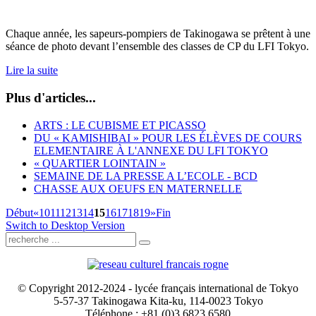
Chaque année, les sapeurs-pompiers de Takinogawa se prêtent à une
séance de photo devant l’ensemble des classes de CP du LFI Tokyo.
Lire la suite
Plus d'articles...
ARTS : LE CUBISME ET PICASSO
DU « KAMISHIBAI » POUR LES ÉLÈVES DE COURS
ELEMENTAIRE À L'ANNEXE DU LFI TOKYO
« QUARTIER LOINTAIN »
SEMAINE DE LA PRESSE A L’ECOLE - BCD
CHASSE AUX OEUFS EN MATERNELLE
Début
«
10
11
12
13
14
15
16
17
18
19
»
Fin
Switch to Desktop Version
© Copyright 2012-2024 - lycée français international de Tokyo
5-57-37 Takinogawa Kita-ku, 114-0023 Tokyo
Téléphone : +81 (0)3 6823 6580