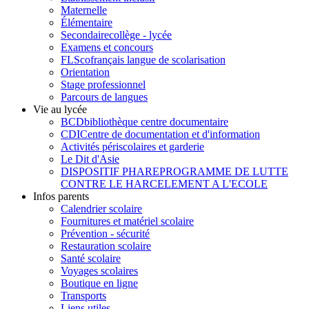
Maternelle
Élémentaire
Secondaire
collège - lycée
Examens et concours
FLSco
français langue de scolarisation
Orientation
Stage professionnel
Parcours de langues
Vie au lycée
BCD
bibliothèque centre documentaire
CDI
Centre de documentation et d'information
Activités périscolaires et garderie
Le Dit d'Asie
DISPOSITIF PHARE
PROGRAMME DE LUTTE
CONTRE LE HARCELEMENT A L'ECOLE
Infos parents
Calendrier scolaire
Fournitures et matériel scolaire
Prévention - sécurité
Restauration scolaire
Santé scolaire
Voyages scolaires
Boutique en ligne
Transports
Liens utiles