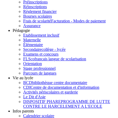
Préinscriptions
Réinscriptions
Règlement financier
Bourses scolaires
Frais de scolarité
Facturation - Modes de paiement
Assurance
Pédagogie
Etablissement inclusif
Maternelle
Élémentaire
Secondaire
collège - lycée
Examens et concours
FLSco
français langue de scolarisation
Orientation
Stage professionnel
Parcours de langues
Vie au lycée
BCD
bibliothèque centre documentaire
CDI
Centre de documentation et d'information
Activités périscolaires et garderie
Le Dit d'Asie
DISPOSITIF PHARE
PROGRAMME DE LUTTE
CONTRE LE HARCELEMENT A L'ECOLE
Infos parents
Calendrier scolaire