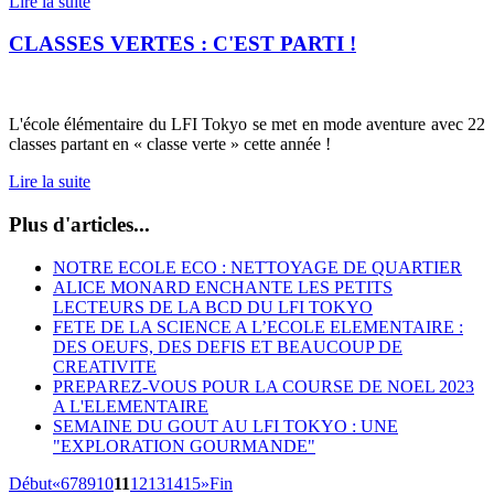
Lire la suite
CLASSES VERTES : C'EST PARTI !
L'école élémentaire du LFI Tokyo se met en mode aventure avec 22
classes partant en « classe verte » cette année !
Lire la suite
Plus d'articles...
NOTRE ECOLE ECO : NETTOYAGE DE QUARTIER
ALICE MONARD ENCHANTE LES PETITS
LECTEURS DE LA BCD DU LFI TOKYO
FETE DE LA SCIENCE A L’ECOLE ELEMENTAIRE :
DES OEUFS, DES DEFIS ET BEAUCOUP DE
CREATIVITE
PREPAREZ-VOUS POUR LA COURSE DE NOEL 2023
A L'ELEMENTAIRE
SEMAINE DU GOUT AU LFI TOKYO : UNE
"EXPLORATION GOURMANDE"
Début
«
6
7
8
9
10
11
12
13
14
15
»
Fin