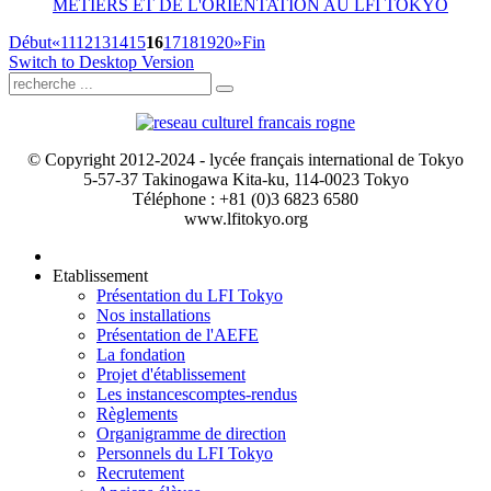
METIERS ET DE L'ORIENTATION AU LFI TOKYO
Début
«
11
12
13
14
15
16
17
18
19
20
»
Fin
Switch to Desktop Version
© Copyright 2012-2024 - lycée français international de Tokyo
5-57-37 Takinogawa Kita-ku, 114-0023 Tokyo
Téléphone : +81 (0)3 6823 6580
www.lfitokyo.org
Etablissement
Présentation du LFI Tokyo
Nos installations
Présentation de l'AEFE
La fondation
Projet d'établissement
Les instances
comptes-rendus
Règlements
Organigramme de direction
Personnels du LFI Tokyo
Recrutement