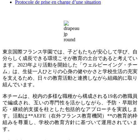
Protocole de prise en charge d’une situation
東京国際フランス学園では、子どもたちが安心して学び、自
分らしく成長できる環境こそが教育の土台であると考えてい
ます。
2023
年より活動を開始した「ウェルビーイング・チー
ム」は、生徒一人ひとりの心身の健やかさと学校生活の充実
を支えるため、日々の教育活動と連携しながら組織的に取り
組んでいます。
本チームは、校内の多様な職種から構成される
19
名の教職員
で編成され、互いの専門性を活かしながら、予防・早期対
応・継続的支援を柱とした包括的なアプローチを実践しま
す。活動は
**AEFE
（在外フランス教育機関）
**
の教育的枠
組みを尊重し、学校の教育方針に基づいて運用されていま
す。