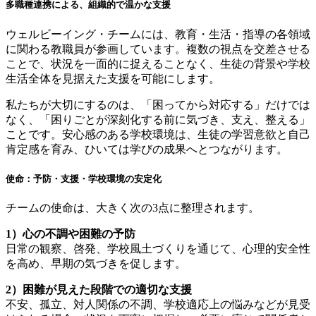
多職種連携による、組織的で温かな支援
ウェルビーイング・チームには、教育・生活・指導の各領域
に関わる教職員が参画しています。複数の視点を交差させる
ことで、状況を一面的に捉えることなく、生徒の背景や学校
生活全体を見据えた支援を可能にします。
私たちが大切にするのは、「困ってから対応する」だけでは
なく、「困りごとが深刻化する前に気づき、支え、整える」
ことです。安心感のある学校環境は、生徒の学習意欲と自己
肯定感を育み、ひいては学びの成果へとつながります。
使命：予防・支援・学校環境の安定化
チームの使命は、大きく次の
3
点に整理されます。
1
）心の不調や困難の予防
日常の観察、啓発、学校風土づくりを通じて、心理的安全性
を高め、早期の気づきを促します。
2
）困難が見えた段階での適切な支援
不安、孤立、対人関係の不調、学校適応上の悩みなどが見受