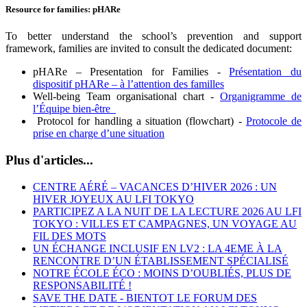
Resource for families: pHARe
To better understand the school’s prevention and support
framework, families are invited to consult the dedicated document:
pHARe – Presentation for Families -
Présentation du
dispositif pHARe – à l’attention des familles
Well-being Team organisational chart -
Organigramme de
l’Équipe bien-être
Protocol for handling a situation (flowchart) -
Protocole de
prise en charge d’une situation
Plus d'articles...
CENTRE AÉRÉ – VACANCES D’HIVER 2026 : UN
HIVER JOYEUX AU LFI TOKYO
PARTICIPEZ A LA NUIT DE LA LECTURE 2026 AU LFI
TOKYO : VILLES ET CAMPAGNES, UN VOYAGE AU
FIL DES MOTS
UN ÉCHANGE INCLUSIF EN LV2 : LA 4EME À LA
RENCONTRE D’UN ÉTABLISSEMENT SPÉCIALISÉ
NOTRE ÉCOLE ÉCO : MOINS D’OUBLIÉS, PLUS DE
RESPONSABILITÉ !
SAVE THE DATE - BIENTOT LE FORUM DES