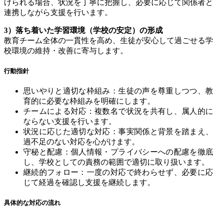
けられる場合、状況を丁寧に把握し、必要に応じて関係者と
連携しながら支援を行います。
3
）落ち着いた学習環境（学校の安定）の形成
教育チーム全体の一貫性を高め、生徒が安心して過ごせる学
校環境の維持・改善に寄与します。
行動指針
思いやりと適切な枠組み：生徒の声を尊重しつつ、教
育的に必要な枠組みを明確にします。
チームによる対応：複数名で状況を共有し、属人的に
ならない支援を行います。
状況に応じた適切な対応：事実関係と背景を踏まえ、
過不足のない対応を心がけます。
守秘と配慮：個人情報・プライバシーへの配慮を徹底
し、学校としての責務の範囲で適切に取り扱います。
継続的フォロー：一度の対応で終わらせず、必要に応
じて経過を確認し支援を継続します。
具体的な対応の流れ