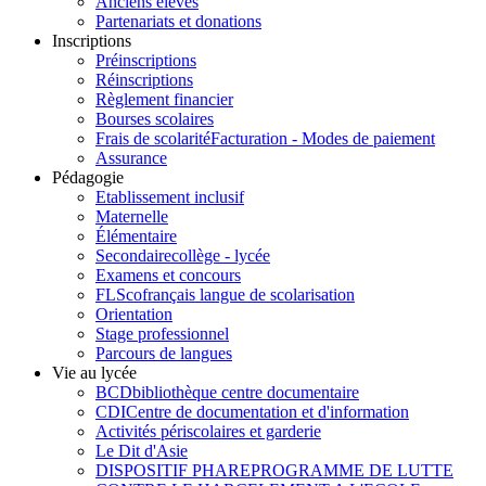
Anciens élèves
Partenariats et donations
Inscriptions
Préinscriptions
Réinscriptions
Règlement financier
Bourses scolaires
Frais de scolarité
Facturation - Modes de paiement
Assurance
Pédagogie
Etablissement inclusif
Maternelle
Élémentaire
Secondaire
collège - lycée
Examens et concours
FLSco
français langue de scolarisation
Orientation
Stage professionnel
Parcours de langues
Vie au lycée
BCD
bibliothèque centre documentaire
CDI
Centre de documentation et d'information
Activités périscolaires et garderie
Le Dit d'Asie
DISPOSITIF PHARE
PROGRAMME DE LUTTE