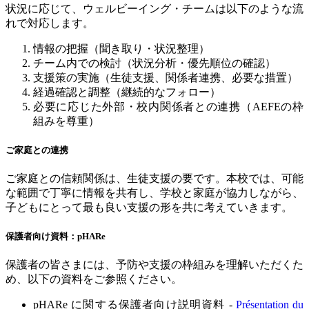
状況に応じて、ウェルビーイング・チームは以下のような流
れで対応します。
情報の把握（聞き取り・状況整理）
チーム内での検討（状況分析・優先順位の確認）
支援策の実施（生徒支援、関係者連携、必要な措置）
経過確認と調整（継続的なフォロー）
必要に応じた外部・校内関係者との連携（
AEFE
の枠
組みを尊重）
ご家庭との連携
ご家庭との信頼関係は、生徒支援の要です。本校では、可能
な範囲で丁寧に情報を共有し、学校と家庭が協力しながら、
子どもにとって最も良い支援の形を共に考えていきます。
保護者向け資料：
pHARe
保護者の皆さまには、予防や支援の枠組みを理解いただくた
め、以下の資料をご参照ください。
pHARe
に関する保護者向け説明資料 -
Présentation du