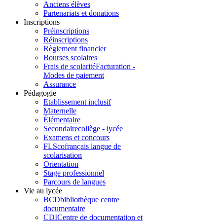
Anciens élèves
Partenariats et donations
Inscriptions
Préinscriptions
Réinscriptions
Règlement financier
Bourses scolaires
Frais de scolarité
Facturation -
Modes de paiement
Assurance
Pédagogie
Etablissement inclusif
Maternelle
Élémentaire
Secondaire
collège - lycée
Examens et concours
FLSco
français langue de
scolarisation
Orientation
Stage professionnel
Parcours de langues
Vie au lycée
BCD
bibliothèque centre
documentaire
CDI
Centre de documentation et