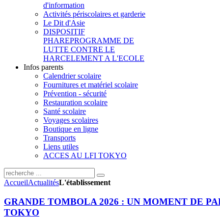
d'information
Activités périscolaires et garderie
Le Dit d'Asie
DISPOSITIF
PHARE
PROGRAMME DE
LUTTE CONTRE LE
HARCELEMENT A L'ECOLE
Infos parents
Calendrier scolaire
Fournitures et matériel scolaire
Prévention - sécurité
Restauration scolaire
Santé scolaire
Voyages scolaires
Boutique en ligne
Transports
Liens utiles
ACCES AU LFI TOKYO
Accueil
Actualités
L'établissement
GRANDE TOMBOLA 2026 : UN MOMENT DE PAR
TOKYO