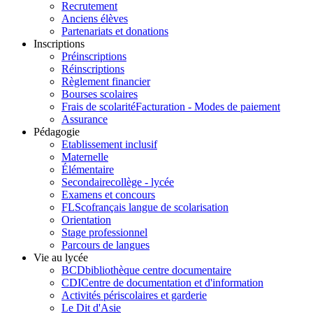
Recrutement
Anciens élèves
Partenariats et donations
Inscriptions
Préinscriptions
Réinscriptions
Règlement financier
Bourses scolaires
Frais de scolarité
Facturation - Modes de paiement
Assurance
Pédagogie
Etablissement inclusif
Maternelle
Élémentaire
Secondaire
collège - lycée
Examens et concours
FLSco
français langue de scolarisation
Orientation
Stage professionnel
Parcours de langues
Vie au lycée
BCD
bibliothèque centre documentaire
CDI
Centre de documentation et d'information
Activités périscolaires et garderie
Le Dit d'Asie