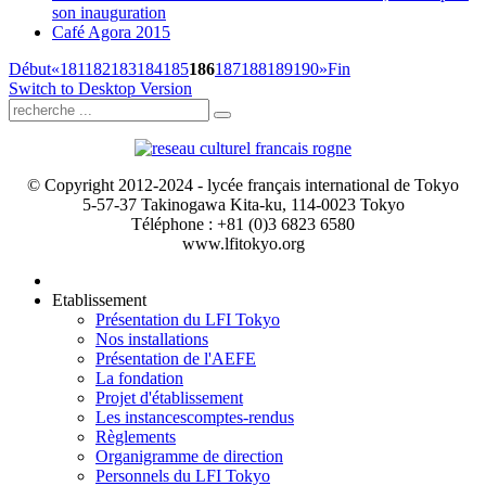
son inauguration
Café Agora 2015
Début
«
181
182
183
184
185
186
187
188
189
190
»
Fin
Switch to Desktop Version
© Copyright 2012-2024 - lycée français international de Tokyo
5-57-37 Takinogawa Kita-ku, 114-0023 Tokyo
Téléphone : +81 (0)3 6823 6580
www.lfitokyo.org
Etablissement
Présentation du LFI Tokyo
Nos installations
Présentation de l'AEFE
La fondation
Projet d'établissement
Les instances
comptes-rendus
Règlements
Organigramme de direction
Personnels du LFI Tokyo