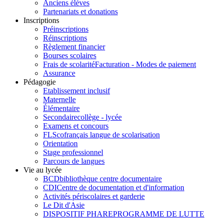
Anciens élèves
Partenariats et donations
Inscriptions
Préinscriptions
Réinscriptions
Règlement financier
Bourses scolaires
Frais de scolarité
Facturation - Modes de paiement
Assurance
Pédagogie
Etablissement inclusif
Maternelle
Élémentaire
Secondaire
collège - lycée
Examens et concours
FLSco
français langue de scolarisation
Orientation
Stage professionnel
Parcours de langues
Vie au lycée
BCD
bibliothèque centre documentaire
CDI
Centre de documentation et d'information
Activités périscolaires et garderie
Le Dit d'Asie
DISPOSITIF PHARE
PROGRAMME DE LUTTE