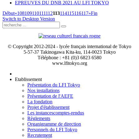
EPREUVES DU DNB 2021 AU LFI TOKYO
Début
«
108
109
110
111
112
113
114
115
116
117
»
Fin
Switch to Desktop Version
© Copyright 2012-2024 - lycée français international de Tokyo
5-57-37 Takinogawa Kita-ku, 114-0023 Tokyo
Téléphone : +81 (0)3 6823 6580
www.lfitokyo.org
Etablissement
Présentation du LFI Tokyo
Nos installations
Présentation de l'AEFE
La fondation
Projet d'établissement
Les instances
comptes-rendus
Règlements
Organigramme de direction
Personnels du LFI Tokyo
Recrutement