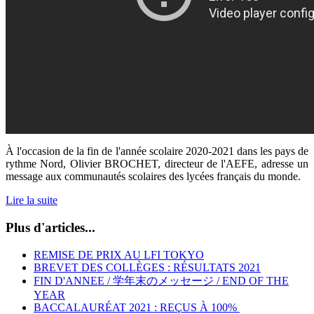
À l'occasion de la fin de l'année scolaire 2020-2021 dans les pays de
rythme Nord, Olivier BROCHET, directeur de l'AEFE, adresse un
message aux communautés scolaires des lycées français du monde.
Lire la suite
Plus d'articles...
REMISE DE PRIX AU LFI TOKYO
BREVET DES COLLÈGES : RÉSULTATS 2021
FIN D'ANNEE / 学年末のメッセージ / END OF THE
YEAR
BACCALAURÉAT 2021 : REÇUS À 100%