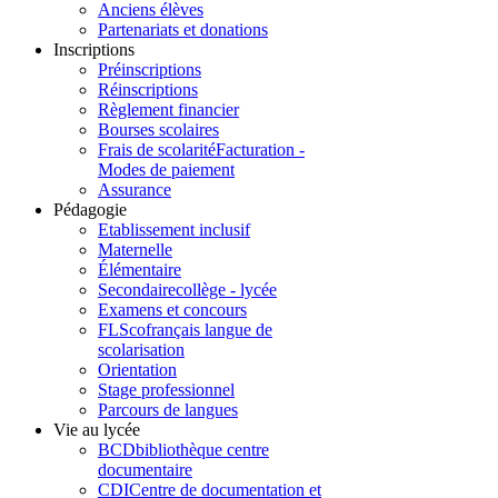
Anciens élèves
Partenariats et donations
Inscriptions
Préinscriptions
Réinscriptions
Règlement financier
Bourses scolaires
Frais de scolarité
Facturation -
Modes de paiement
Assurance
Pédagogie
Etablissement inclusif
Maternelle
Élémentaire
Secondaire
collège - lycée
Examens et concours
FLSco
français langue de
scolarisation
Orientation
Stage professionnel
Parcours de langues
Vie au lycée
BCD
bibliothèque centre
documentaire
CDI
Centre de documentation et