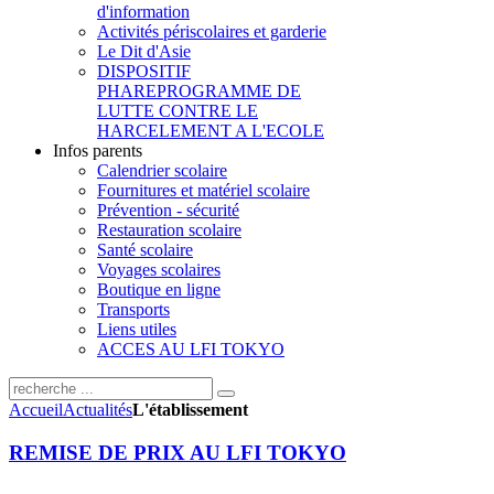
d'information
Activités périscolaires et garderie
Le Dit d'Asie
DISPOSITIF
PHARE
PROGRAMME DE
LUTTE CONTRE LE
HARCELEMENT A L'ECOLE
Infos parents
Calendrier scolaire
Fournitures et matériel scolaire
Prévention - sécurité
Restauration scolaire
Santé scolaire
Voyages scolaires
Boutique en ligne
Transports
Liens utiles
ACCES AU LFI TOKYO
Accueil
Actualités
L'établissement
REMISE DE PRIX AU LFI TOKYO