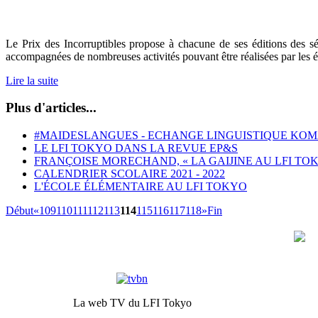
Le Prix des Incorruptibles propose à chacune de ses éditions des sél
accompagnées de nombreuses activités pouvant être réalisées par les él
Lire la suite
Plus d'articles...
#MAIDESLANGUES - ECHANGE LINGUISTIQUE KOM
LE LFI TOKYO DANS LA REVUE EP&S
FRANÇOISE MORECHAND, « LA GAIJINE AU LFI TO
CALENDRIER SCOLAIRE 2021 - 2022
L'ÉCOLE ÉLÉMENTAIRE AU LFI TOKYO
Début
«
109
110
111
112
113
114
115
116
117
118
»
Fin
La web TV du LFI Tokyo