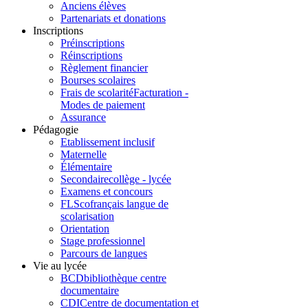
Anciens élèves
Partenariats et donations
Inscriptions
Préinscriptions
Réinscriptions
Règlement financier
Bourses scolaires
Frais de scolarité
Facturation -
Modes de paiement
Assurance
Pédagogie
Etablissement inclusif
Maternelle
Élémentaire
Secondaire
collège - lycée
Examens et concours
FLSco
français langue de
scolarisation
Orientation
Stage professionnel
Parcours de langues
Vie au lycée
BCD
bibliothèque centre
documentaire
CDI
Centre de documentation et