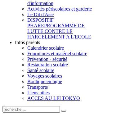
d'information
Activités périscolaires et garderie
Le Dit d'Asie
DISPOSITIF
PHARE
PROGRAMME DE
LUTTE CONTRE LE
HARCELEMENT A L'ECOLE
Infos parents
Calendrier scolaire
Fournitures et matériel scolaire
Prévention - sécurité
Restauration scolaire
Santé scolaire
Voyages scolaires
Boutique en ligne
Transports
Liens utiles
ACCES AU LFI TOKYO