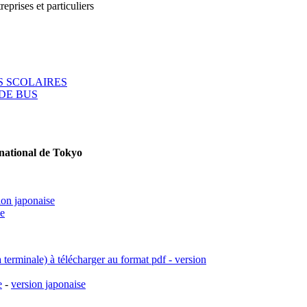
reprises et particuliers
 SCOLAIRES
DE BUS
rnational de Tokyo
ion japonaise
se
a terminale) à télécharger au format pdf - version
e
-
version japonaise