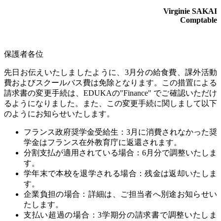
Virginie SAKAI
Comptable
保護者各位
先日お伝えいたしましたように、
3
月分の給食費、課外活動
費およびスクールバス費は免除となります。
この措置による
請求書の変更手続は、
EDUKA
の
"Finance"
でご確認いただけ
るようになりました。
また、この変更手続に関しまして以下
のようにお知らせいたします。
フランス政府奨学金受給生：
3
月に消費されなかった奨
学金はフランス在外教育庁に返還されます。
分割支払が適用されている場合：
6
月分で調整いたしま
す。
学年末で本校を退学される場合：残金は返却いたしま
す。
企業負担の場合：詳細は、ご担当者へ別途お知らせい
たします。
支払い超過の場合：
3
学期分の請求書で調整いたしま