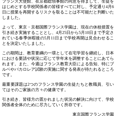
フランス大使館、在京都総領事館の同意を得まして、生徒を
はじめとする学校関係者の皆様すべてに対し、予定通り4月6
日に授業を再開するリスクを取ることは不可能だと判断いた
しました。
よって、東京・京都国際フランス学園は、現在の休校措置を
引き続き実施することとし、4月
25
日から
5
月
10
日まで予定さ
れている春季休暇後の
5
月
11
日まで学校再開は見合わせるこ
とを決定いたしました。
この期間は、教育要綱の一環として在宅学習を継続し、日本
における要請や状況に応じて学年末を調整することにあてら
れます。また、今週はフランス教育大臣による告知、特にブ
ルベやバカロレア試験の実施に関する発表が待たれるところ
です。
最重要課題は
2
つのフランス学園の生徒たちと教職員、引い
てはそのご家族の方々の健康です。
引き続き、皆様方の置かれました状況の解決に向けて、学校
関係者全体のために尽力していく所存です。
東京国際フランス学園