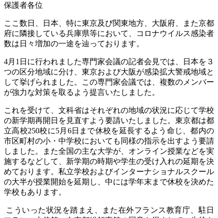
保護者各位
ここ数日、日本、特に東京及び関東地方、大阪府、また京都
府に隣接している兵庫県等において、コロナウイルス感染者
数は日々増加の一途を辿っております。
4
月
1
日に行われました専門家会議の記者会見では、日本を３
つの区分地域に分け、東京および大阪が感染拡大警戒地域と
して挙げられました。この専門家会議では、複数のメンバー
が強力な対策を取るよう提言いたしました。
これを受けて、文科省はそれぞれの地域の状況に応じて学校
の新学期再開日を見直すよう要請いたしました。東京都は都
立高校
250
校に
5
月
6
日まで休校を延長するよう命じ、都内の
市区町村の小・中学校においても同様の指示を出すよう要請
しました。また全国の主な大学が、オンライン授業などを実
施するなどして、新学期の時期や学生の受け入れの延期を決
めております。私立学校およびインターナショナルスクール
の大半が授業開始を延期し、中には学年末まで休校を決めた
学校もあります。
こういった状況を踏まえ、また在外フランス教育庁、駐日