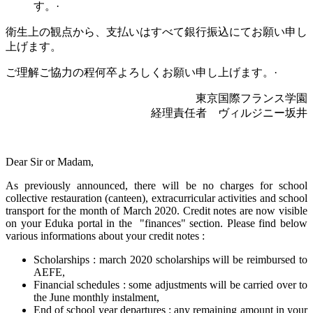
す。
·
衛生上の観点から、支払いはすべて銀行振込にてお願い申し
上げます。
ご理解ご協力の程何卒よろしくお願い申し上げます。
·
東京国際フランス学園
経理責任者 ヴィルジニー坂井
Dear Sir or Madam,
As previously announced, there will be no charges for school
collective restauration (canteen), extracurricular activities and school
transport for the month of March 2020.
Credit notes are now visible
on your Eduka portal in the "finances" section.
Please find below
various informations about your credit notes :
Scholarships : march 2020 scholarships will be reimbursed to
AEFE,
Financial schedules : some adjustments will be carried over to
the June monthly instalment,
End of school year departures : any remaining amount in your