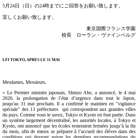
5
月
24
日（日）の
24
時までにご回答をお願い致します。
宜しくお願い致します。
東京国際フランス学園
校長 ローラン・ヴァインベルグ
LFI TOKYO, APRES LE 11 MAI
Mesdames, Messieurs,
« Le Premier ministre japonais, Shinzo Abe, a annoncé, le 4 mai
2020, la prolongation de l’état d’urgence dans tout le Japon,
jusqu'au 31 mai prochain. Il a confirmé le maintien en "vigilance
spéciale" des 13 préfectures qui correspondent aux grandes villes
du pays. Comme vous le savez, Tokyo et Kyoto en font partie. Dans
un système largement décentralisé, les autorités locales, à Tokyo et
Kyoto, ont annoncé que les écoles resteraient fermées jusqu’à la fin
du mois, afin de mieux se préparer à l’accueil des élèves dans des
conditions qui devront suivre les dernières recommandations du