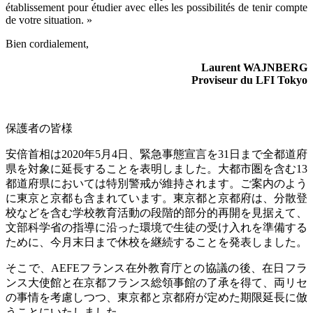
établissement pour étudier avec elles les possibilités de tenir compte
de votre situation. »
Bien cordialement,
Laurent WAJNBERG
Proviseur du LFI Tokyo
保護者の皆様
安倍首相は
2020
年
5
月
4
日、緊急事態宣言を
31
日まで全都道府
県を対象に延長することを表明しました。大都市圏を含む
13
都道府県においては特別警戒が維持されます。ご案内のよう
に東京と京都も含まれています。東京都と京都府は、分散登
校などを含む学校教育活動の段階的部分的再開を見据えて、
文部科学省の指導に沿った環境で生徒の受け入れを準備する
ために、今月末日まで休校を継続することを発表しました。
そこで、
AEFE
フランス在外教育庁との協議の後、在日フラ
ンス大使館と在京都フランス総領事館の了承を得て、両リセ
の事情を考慮しつつ、東京都と京都府が定めた期限延長に倣
うことにいたしました。