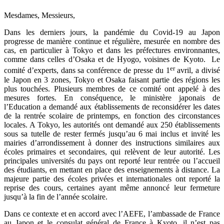
Mesdames, Messieurs,
Dans les derniers jours, la pandémie du Covid-19 au Japon
progresse de manière continue et régulière, mesurée en nombre des
cas, en particulier à Tokyo et dans les préfectures environnantes,
comme dans celles d’Osaka et de Hyogo, voisines de Kyoto. Le
er
comité d’experts, dans sa conférence de presse du 1
avril, a divisé
le Japon en 3 zones, Tokyo et Osaka faisant partie des régions les
plus touchées. Plusieurs membres de ce comité ont appelé à des
mesures fortes. En conséquence, le ministère japonais de
l’Education a demandé aux établissements de reconsidérer les dates
de la rentrée scolaire de printemps, en fonction des circonstances
locales. A Tokyo, les autorités ont demandé aux 250 établissements
sous sa tutelle de rester fermés jusqu’au 6 mai inclus et invité les
mairies d’arrondissement à donner des instructions similaires aux
écoles primaires et secondaires, qui relèvent de leur autorité. Les
principales universités du pays ont reporté leur rentrée ou l’accueil
des étudiants, en mettant en place des enseignements à distance. La
majeure partie des écoles privées et internationales ont reporté la
reprise des cours, certaines ayant même annoncé leur fermeture
jusqu’à la fin de l’année scolaire.
Dans ce contexte et en accord avec l’AEFE, l’ambassade de France
au Japon et le consulat général de France à Kyoto, il n’est pas