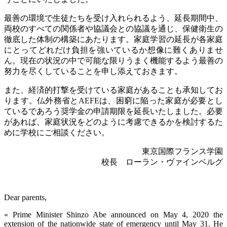
最善の環境で生徒たちを受け入れられるよう、延長期間中、
両校のすべての関係者や協議会との協議を通じ、保健衛生の
徹底した体制の構築にあたります。家庭学習の延長が各家庭
にとってどれだけ負担を強いているか想像に難くありませ
ん。現在の状況の中で可能な限りうまく機能するよう最善の
努力を尽くしていることを申し添えておきます。
また、経済的打撃を受けている家庭があることも承知してお
ります。仏外務省と
AEFE
は、困窮に陥った家庭が必要とし
ているであろう奨学金の申請期限を延長いたしました。必要
があれば、家庭状況をどのように考慮できるかを検討するた
めに学校にご相談ください。
東京国際フランス学園
校長 ローラン・ヴァインベルグ
Dear parents,
« Prime Minister Shinzo Abe announced on May 4, 2020 the
extension of the nationwide state of emergency until May 31. He