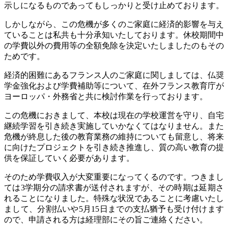
示しになるものであってもしっかりと受け止めております。
しかしながら、この危機が多くのご家庭に経済的影響を与え
ていることは私共も十分承知いたしております。休校期間中
の学費以外の費用等の全額免除を決定いたしましたのもその
ためです。
経済的困難にあるフランス人のご家庭に関しましては、仏奨
学金強化および学費補助等について、在外フランス教育庁が
ヨーロッパ・外務省と共に検討作業を行っております。
この危機におきまして、本校は現在の学校運営を守り、自宅
継続学習を引き続き実施していかなくてはなりません。また
危機が終息した後の教育業務の維持についても留意し、将来
に向けたプロジェクトを引き続き推進し、質の高い教育の提
供を保証していく必要があります。
そのため学費収入が大変重要になってくるのです。つきまし
ては
3
学期分の請求書が送付されますが、その時期は延期さ
れることになりました。特殊な状況であることに考慮いたし
まして、分割払いや
5
月
15
日までの支払猶予も受け付けます
ので、申請される方は経理部にその旨ご連絡ください。