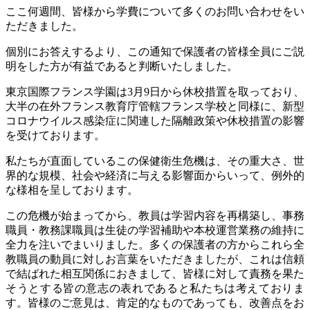
ここ何週間、皆様から学費について多くのお問い合わせをい
ただきました。
個別にお答えするより、この通知で保護者の皆様全員にご説
明をした方が有益であると判断いたしました。
東京国際フランス学園は
3
月
9
日から休校措置を取っており、
大半の在外フランス教育庁管轄フランス学校と同様に、新型
コロナウイルス感染症に関連した隔離政策や休校措置の影響
を受けております。
私たちが直面しているこの保健衛生危機は、その重大さ、世
界的な規模、社会や経済に与える影響面からいって、例外的
な様相を呈しております。
この危機が始まってから、教員は学習内容を再構築し、事務
職員・教務課職員は生徒の学習補助や本校運営業務の維持に
全力を注いでまいりました。多くの保護者の方からこれら全
教職員の動員に対しお言葉をいただきましたが、これは信頼
で結ばれた相互関係におきまして、皆様に対して責務を果た
そうとする皆の意志の表れであると私たちは考えておりま
す。皆様のご意見は、肯定的なものであっても、改善点をお