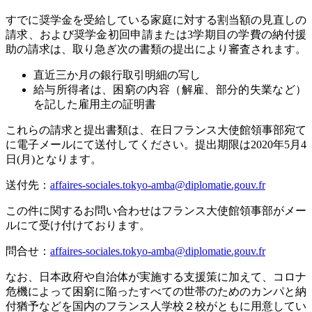
すでに奨学金を受給している家庭に対する割当額の見直しの
請求、および奨学金初回申請または
3
学期目の学費の納付援
助の請求は、取り急ぎ次の書類の提出により審査されます
。
直近三か月の銀行取引明細の写
し
給与所得者は、困窮の内容（解雇、部分的失業など）
を記した雇用主の証明
書
これらの請求と提出書類は、在日フランス大使館領事部宛て
に電子メールにて送付してください。提出期限は
2020
年
5
月
4
日
(
月
)
となります
。
送付先：
affaires-sociales.tokyo-amba@diplomatie.gouv.fr
この件に関するお問い合わせはフランス大使館領事部がメー
ルにて受け付けております
。
問合せ：
affaires-sociales.tokyo-amba@diplomatie.gouv.fr
なお、日本政府や自治体が実施する支援策に加えて、コロナ
危機によって困窮に陥ったすべての世帯のためのカンパと納
付猶予などを国内のフランス人学校２校がともに用意してい