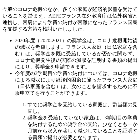
今般のコロナ危機のなか、多くの家庭が経済的影響を受けて
いることを踏まえ、
AEFE
フランス在外教育庁は仏外務省と
連携し、困窮により学費の納付が困難になったフランス国民
を支援する方策を検討いたしました
。
2020
年度（
2020-2021
）の奨学金は、コロナ危機開始後
の減収を考慮します。フランス人家庭（日仏家庭を含
む）は、奨学金を既に受給しているか否かに関らず、
コロナ危機発生後の実際の減収を証明する書類の提出
により、奨学金を申請できます
。
今年度の
3
学期目の学費の納付については、コロナ危機
による減収により経済的困窮に陥ったフランス人家庭
（日仏家庭を含む）は、次のことを請求するために不
服申立てを行うことができます
。
すでに奨学金を受給している家庭は、割当額の見
直し
。
奨学金を受給していない家庭は、
3
学期目の学費
を納付するための奨学金の支給。少なくとも一か
月前から収入が著しく減少していることを証明す
る書類の提出が必要となります
。