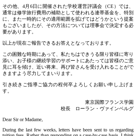
その他、
4
月
6
日に開催された学校運営評議会（
CE
）では、
通常は修学旅行費用の補助として使われる連帯基金を、特別
に、また一時的にその適用範囲を拡げてはどうかという提案
もございましたが、その方法については理事会で決定する必
要があります。
以上が現在ご報告できるお答えとなっております。
この
困難な時期にあって、私たちはできうる限り皆様に寄り
添い、お子様の継続学習のサポートにあたっては皆様のご意
見に耳を傾け、近い将来、再び皆さんを受け入れることがで
きますよう尽力してまいります。
引き続きご指導ご協力の程何卒よろしくお願い申し上げま
す。
東京国際フランス学園
校長 ローラン・ヴァインベルグ
Dear Sir or Madame,
During the last few weeks, letters have been sent to us regarding
tuition fees. Rather than responding on a case-by-case basis, I think