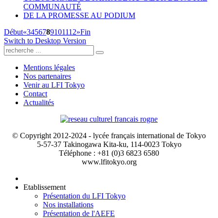
COMMUNAUTÉ
DE LA PROMESSE AU PODIUM
Début
«
3
4
5
6
7
8
9
10
11
12
»
Fin
Switch to Desktop Version
Mentions légales
Nos partenaires
Venir au LFI Tokyo
Contact
Actualités
© Copyright 2012-2024 - lycée français international de Tokyo
5-57-37 Takinogawa Kita-ku, 114-0023 Tokyo
Téléphone : +81 (0)3 6823 6580
www.lfitokyo.org
Etablissement
Présentation du LFI Tokyo
Nos installations
Présentation de l'AEFE