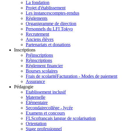
La fondation
Projet d'établissement
Les instances
comptes-rendus
Règlements
Organigramme de direction
Personnels du LFI Tokyo
Recrutement
Anciens élèves
Partenariats et donations
Inscriptions
Préinscriptions
Réinscriptions
Règlement financier
Bourses scolaires
Frais de scolarité
Facturation - Modes de paiement
Assurance
Pédagogie
Etablissement inclusif
Maternelle
Élémentaire
Secondaire
collège - lycée
Examens et concours
FLSco
français langue de scolarisation
Orientation
Stage professionnel