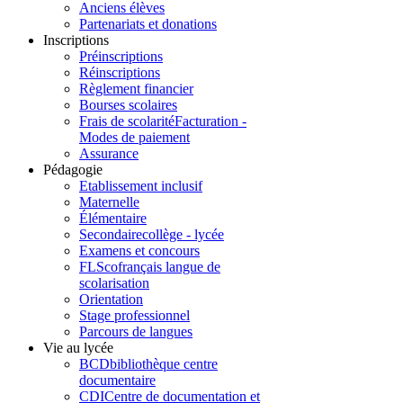
Anciens élèves
Partenariats et donations
Inscriptions
Préinscriptions
Réinscriptions
Règlement financier
Bourses scolaires
Frais de scolarité
Facturation -
Modes de paiement
Assurance
Pédagogie
Etablissement inclusif
Maternelle
Élémentaire
Secondaire
collège - lycée
Examens et concours
FLSco
français langue de
scolarisation
Orientation
Stage professionnel
Parcours de langues
Vie au lycée
BCD
bibliothèque centre
documentaire
CDI
Centre de documentation et