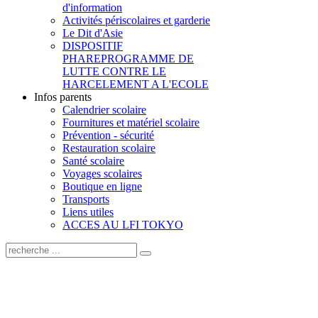
d'information
Activités périscolaires et garderie
Le Dit d'Asie
DISPOSITIF
PHARE
PROGRAMME DE
LUTTE CONTRE LE
HARCELEMENT A L'ECOLE
Infos parents
Calendrier scolaire
Fournitures et matériel scolaire
Prévention - sécurité
Restauration scolaire
Santé scolaire
Voyages scolaires
Boutique en ligne
Transports
Liens utiles
ACCES AU LFI TOKYO