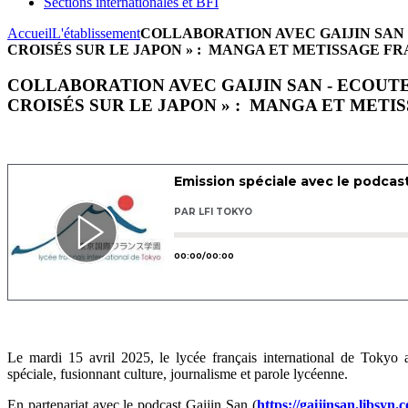
Sections internationales et BFI
Accueil
L'établissement
COLLABORATION AVEC GAIJIN SAN 
CROISÉS SUR LE JAPON » : MANGA ET METISSAGE F
COLLABORATION AVEC GAIJIN SAN - ECOUT
CROISÉS SUR LE JAPON » : MANGA ET METI
Le mardi 15 avril 2025, le lycée français international de Tokyo a 
spéciale, fusionnant culture, journalisme et parole lycéenne.
En partenariat avec le podcast Gaijin San (
https://gaijinsan.libsyn.