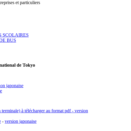
reprises et particuliers
 SCOLAIRES
DE BUS
rnational de Tokyo
ion japonaise
se
a terminale) à télécharger au format pdf - version
e
-
version japonaise