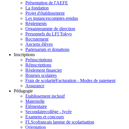
Présentation de l'AEFE
La fondation
Projet d'établissement
Les instances
comptes-rendus
Règlements
Organigramme de direction
Personnels du LFI Tokyo
Recrutement
Anciens élèves
Partenariats et donations
Inscriptions
Préinscriptions
Réinscriptions
Règlement financier
Bourses scolaires
Frais de scolarité
Facturation - Modes de paiement
Assurance
Pédagogie
Etablissement inclusif
Maternelle
Élémentaire
Secondaire
collège - lycée
Examens et concours
FLSco
français langue de scolarisation
Orientation