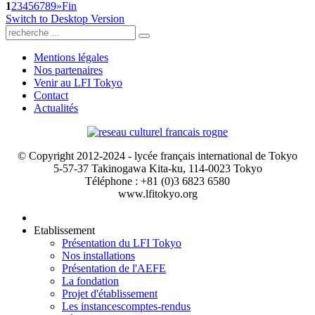
1
2
3
4
5
6
7
8
9
»
Fin
Switch to Desktop Version
Mentions légales
Nos partenaires
Venir au LFI Tokyo
Contact
Actualités
© Copyright 2012-2024 - lycée français international de Tokyo
5-57-37 Takinogawa Kita-ku, 114-0023 Tokyo
Téléphone : +81 (0)3 6823 6580
www.lfitokyo.org
Etablissement
Présentation du LFI Tokyo
Nos installations
Présentation de l'AEFE
La fondation
Projet d'établissement
Les instances
comptes-rendus