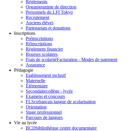
Règlements
Organigramme de direction
Personnels du LFI Tokyo
Recrutement
Anciens élèves
Partenariats et donations
Inscriptions
Préinscriptions
Réinscriptions
Règlement financier
Bourses scolaires
Frais de scolarité
Facturation - Modes de paiement
Assurance
Pédagogie
Etablissement inclusif
Maternelle
Élémentaire
Secondaire
collège - lycée
Examens et concours
FLSco
français langue de scolarisation
Orientation
Stage professionnel
Parcours de langues
Vie au lycée
BCD
bibliothèque centre documentaire