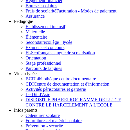
Règlement financier
Bourses scolaires
Frais de scolarité
Facturation - Modes de paiement
Assurance
Pédagogie
Etablissement inclusif
Maternelle
Élémentaire
Secondaire
collège - lycée
Examens et concours
FLSco
français langue de scolarisation
Orientation
Stage professionnel
Parcours de langues
Vie au lycée
BCD
bibliothèque centre documentaire
CDI
Centre de documentation et d'information
Activités périscolaires et garderie
Le Dit d'Asie
DISPOSITIF PHARE
PROGRAMME DE LUTTE
CONTRE LE HARCELEMENT A L'ECOLE
Infos parents
Calendrier scolaire
Fournitures et matériel scolaire
Prévention - sécurité