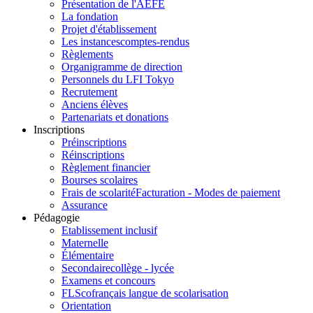
Présentation de l'AEFE
La fondation
Projet d'établissement
Les instances
comptes-rendus
Règlements
Organigramme de direction
Personnels du LFI Tokyo
Recrutement
Anciens élèves
Partenariats et donations
Inscriptions
Préinscriptions
Réinscriptions
Règlement financier
Bourses scolaires
Frais de scolarité
Facturation - Modes de paiement
Assurance
Pédagogie
Etablissement inclusif
Maternelle
Élémentaire
Secondaire
collège - lycée
Examens et concours
FLSco
français langue de scolarisation
Orientation