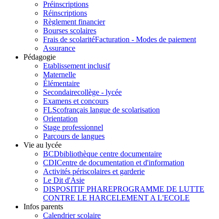
Préinscriptions
Réinscriptions
Règlement financier
Bourses scolaires
Frais de scolarité
Facturation - Modes de paiement
Assurance
Pédagogie
Etablissement inclusif
Maternelle
Élémentaire
Secondaire
collège - lycée
Examens et concours
FLSco
français langue de scolarisation
Orientation
Stage professionnel
Parcours de langues
Vie au lycée
BCD
bibliothèque centre documentaire
CDI
Centre de documentation et d'information
Activités périscolaires et garderie
Le Dit d'Asie
DISPOSITIF PHARE
PROGRAMME DE LUTTE
CONTRE LE HARCELEMENT A L'ECOLE
Infos parents
Calendrier scolaire