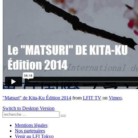
"Matsuri" de Kita-Ku Édition 2014
from
LFIT TV
on
Vimeo
.
Switch to Desktop Version
Mentions légales
Nos partenaires
Venir au LFI Tokyo