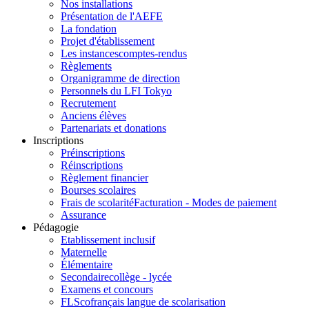
Nos installations
Présentation de l'AEFE
La fondation
Projet d'établissement
Les instances
comptes-rendus
Règlements
Organigramme de direction
Personnels du LFI Tokyo
Recrutement
Anciens élèves
Partenariats et donations
Inscriptions
Préinscriptions
Réinscriptions
Règlement financier
Bourses scolaires
Frais de scolarité
Facturation - Modes de paiement
Assurance
Pédagogie
Etablissement inclusif
Maternelle
Élémentaire
Secondaire
collège - lycée
Examens et concours
FLSco
français langue de scolarisation