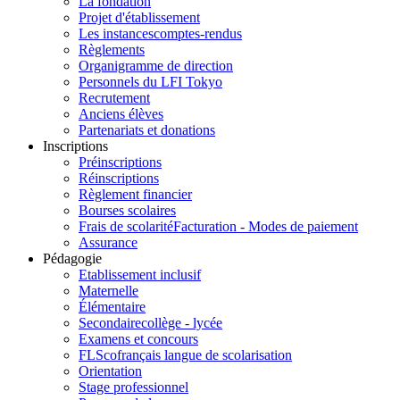
La fondation
Projet d'établissement
Les instances
comptes-rendus
Règlements
Organigramme de direction
Personnels du LFI Tokyo
Recrutement
Anciens élèves
Partenariats et donations
Inscriptions
Préinscriptions
Réinscriptions
Règlement financier
Bourses scolaires
Frais de scolarité
Facturation - Modes de paiement
Assurance
Pédagogie
Etablissement inclusif
Maternelle
Élémentaire
Secondaire
collège - lycée
Examens et concours
FLSco
français langue de scolarisation
Orientation
Stage professionnel