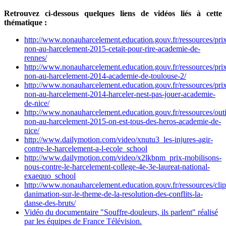
Retrouvez ci-dessous quelques liens de vidéos liés à cette
thématique :
http://www.nonauharcelement.education.gouv.fr/ressources/pri
non-au-harcelement-2015-cetait-pour-rire-academie-de-
rennes/
http://www.nonauharcelement.education.gouv.fr/ressources/pri
non-au-harcelement-2014-academie-de-toulouse-2/
http://www.nonauharcelement.education.gouv.fr/ressources/pri
non-au-harcelement-2014-harceler-nest-pas-jouer-academie-
de-nice/
http://www.nonauharcelement.education.gouv.fr/ressources/outil
non-au-harcelement-2015-on-est-tous-des-heros-academie-de-
nice/
http://www.dailymotion.com/video/xnutu3_les-injures-agir-
contre-le-harcelement-a-l-ecole_school
http://www.dailymotion.com/video/x2lkbnm_prix-mobilisons-
nous-contre-le-harcelement-college-4e-3e-laureat-national-
exaequo_school
http://www.nonauharcelement.education.gouv.fr/ressources/clip
danimation-sur-le-theme-de-la-resolution-des-conflits-la-
danse-des-bruts/
Vidéo du documentaire "Souffre-douleurs, ils parlent" réalisé
par les équipes de France Télévision.