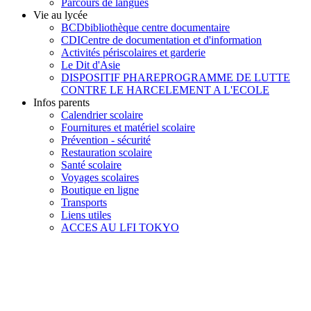
Parcours de langues
Vie au lycée
BCD
bibliothèque centre documentaire
CDI
Centre de documentation et d'information
Activités périscolaires et garderie
Le Dit d'Asie
DISPOSITIF PHARE
PROGRAMME DE LUTTE
CONTRE LE HARCELEMENT A L'ECOLE
Infos parents
Calendrier scolaire
Fournitures et matériel scolaire
Prévention - sécurité
Restauration scolaire
Santé scolaire
Voyages scolaires
Boutique en ligne
Transports
Liens utiles
ACCES AU LFI TOKYO