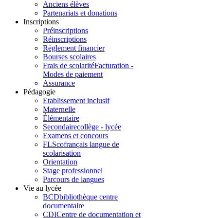
Anciens élèves
Partenariats et donations
Inscriptions
Préinscriptions
Réinscriptions
Règlement financier
Bourses scolaires
Frais de scolarité
Facturation -
Modes de paiement
Assurance
Pédagogie
Etablissement inclusif
Maternelle
Élémentaire
Secondaire
collège - lycée
Examens et concours
FLSco
français langue de
scolarisation
Orientation
Stage professionnel
Parcours de langues
Vie au lycée
BCD
bibliothèque centre
documentaire
CDI
Centre de documentation et