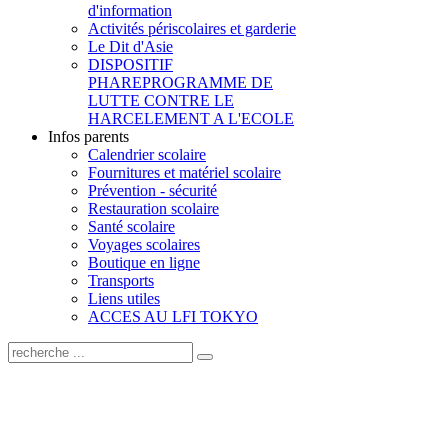
d'information
Activités périscolaires et garderie
Le Dit d'Asie
DISPOSITIF
PHARE
PROGRAMME DE
LUTTE CONTRE LE
HARCELEMENT A L'ECOLE
Infos parents
Calendrier scolaire
Fournitures et matériel scolaire
Prévention - sécurité
Restauration scolaire
Santé scolaire
Voyages scolaires
Boutique en ligne
Transports
Liens utiles
ACCES AU LFI TOKYO