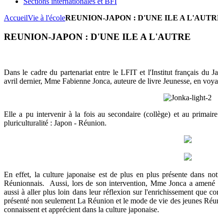
Sections internationales et BFI
Accueil
Vie à l'école
REUNION-JAPON : D'UNE ILE A L'AUTR
REUNION-JAPON : D'UNE ILE A L'AUTRE
Dans le cadre du partenariat entre le LFIT et l'Institut français du J
avril dernier, Mme Fabienne Jonca, auteure de livre Jeunesse, en voy
Elle a pu intervenir à la fois au secondaire (collège) et au primaire
pluriculturalité : Japon - Réunion.
En effet, la culture japonaise est de plus en plus présente dans no
Réunionnais. Aussi, lors de son intervention, Mme Jonca a amené nos
aussi à aller plus loin dans leur réflexion sur l'enrichissement que co
présenté non seulement La Réunion et le mode de vie des jeunes Réun
connaissent et apprécient dans la culture japonaise.