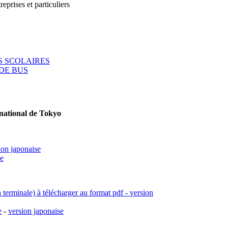
reprises et particuliers
 SCOLAIRES
DE BUS
rnational de Tokyo
ion japonaise
se
a terminale) à télécharger au format pdf - version
e
-
version japonaise