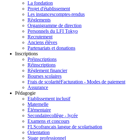
La fondation
Projet d'établissement
Les instances
comptes-rendus
Règlements
Organigramme de direction
Personnels du LFI Tokyo
Recrutement
Anciens élèves
Partenariats et donations
Inscriptions
Préinscriptions
Réinscriptions
Règlement financier
Bourses scolaires
Frais de scolarité
Facturation - Modes de paiement
Assurance
Pédagogie
Etablissement inclusif
Maternelle
Élémentaire
Secondaire
collège - lycée
Examens et concours
FLSco
français langue de scolarisation
Orientation
Stage professionnel