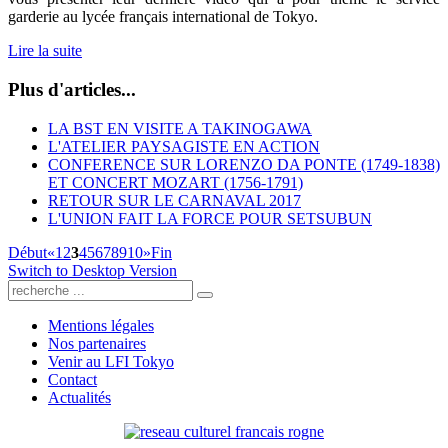
garderie
au lycée français international de Tokyo.
Lire la suite
Plus d'articles...
LA BST EN VISITE A TAKINOGAWA
L'ATELIER PAYSAGISTE EN ACTION
CONFERENCE SUR LORENZO DA PONTE (1749-1838)
ET CONCERT MOZART (1756-1791)
RETOUR SUR LE CARNAVAL 2017
L'UNION FAIT LA FORCE POUR SETSUBUN
Début
«
1
2
3
4
5
6
7
8
9
10
»
Fin
Switch to Desktop Version
Mentions légales
Nos partenaires
Venir au LFI Tokyo
Contact
Actualités