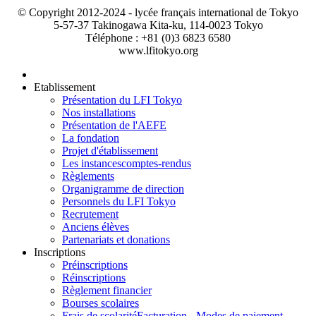
© Copyright 2012-2024 - lycée français international de Tokyo
5-57-37 Takinogawa Kita-ku, 114-0023 Tokyo
Téléphone : +81 (0)3 6823 6580
www.lfitokyo.org
Etablissement
Présentation du LFI Tokyo
Nos installations
Présentation de l'AEFE
La fondation
Projet d'établissement
Les instances
comptes-rendus
Règlements
Organigramme de direction
Personnels du LFI Tokyo
Recrutement
Anciens élèves
Partenariats et donations
Inscriptions
Préinscriptions
Réinscriptions
Règlement financier
Bourses scolaires
Frais de scolarité
Facturation - Modes de paiement