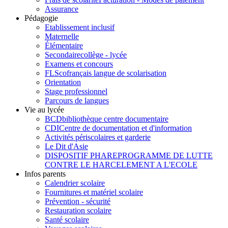
Assurance
Pédagogie
Etablissement inclusif
Maternelle
Élémentaire
Secondaire
collège - lycée
Examens et concours
FLSco
français langue de scolarisation
Orientation
Stage professionnel
Parcours de langues
Vie au lycée
BCD
bibliothèque centre documentaire
CDI
Centre de documentation et d'information
Activités périscolaires et garderie
Le Dit d'Asie
DISPOSITIF PHARE
PROGRAMME DE LUTTE
CONTRE LE HARCELEMENT A L'ECOLE
Infos parents
Calendrier scolaire
Fournitures et matériel scolaire
Prévention - sécurité
Restauration scolaire
Santé scolaire