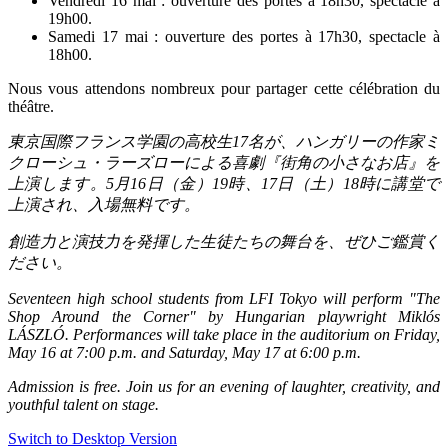
Vendredi 16 mai : ouverture des portes à 18h30, spectacle à
19h00.
Samedi 17 mai : ouverture des portes à 17h30, spectacle à
18h00.
Nous vous attendons nombreux pour partager cette célébration du
théâtre.
東京国際フランス学園の高校生
17
名が、ハンガリーの作家ミ
クローシュ・ラーズローによる喜劇『街角の小さなお店』を
上演します。
5
月
16
日（金）
19
時、
17
日（土）
18
時に講堂で
上演され、入場無料です。
創造力と演技力を発揮した生徒たちの舞台を、ぜひご鑑賞く
ださい。
Seventeen high school students from LFI Tokyo will perform "The
Shop Around the Corner" by Hungarian playwright Miklós
LÁSZLÓ. Performances will take place in the auditorium on Friday,
May 16 at 7:00 p.m. and Saturday, May 17 at 6:00 p.m.
Admission is free. Join us for an evening of laughter, creativity, and
youthful talent on stage.
Switch to Desktop Version