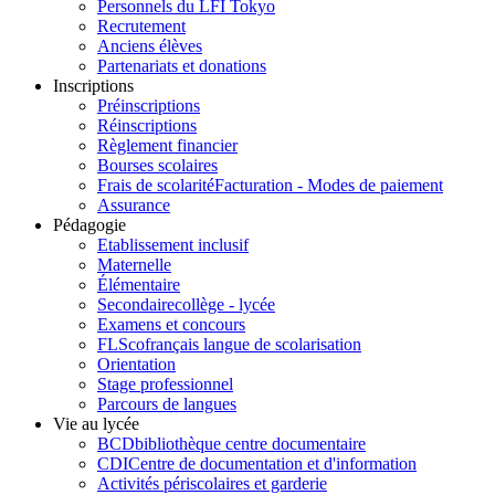
Personnels du LFI Tokyo
Recrutement
Anciens élèves
Partenariats et donations
Inscriptions
Préinscriptions
Réinscriptions
Règlement financier
Bourses scolaires
Frais de scolarité
Facturation - Modes de paiement
Assurance
Pédagogie
Etablissement inclusif
Maternelle
Élémentaire
Secondaire
collège - lycée
Examens et concours
FLSco
français langue de scolarisation
Orientation
Stage professionnel
Parcours de langues
Vie au lycée
BCD
bibliothèque centre documentaire
CDI
Centre de documentation et d'information
Activités périscolaires et garderie