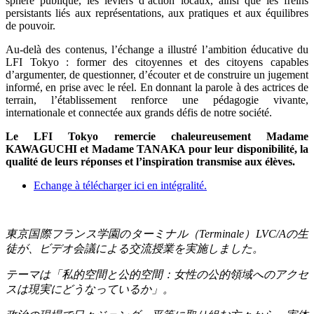
sphère publique, les leviers d’action locaux, ainsi que les freins
persistants liés aux représentations, aux pratiques et aux équilibres
de pouvoir.
Au-delà des contenus, l’échange a illustré l’ambition éducative du
LFI Tokyo : former des citoyennes et des citoyens capables
d’argumenter, de questionner, d’écouter et de construire un jugement
informé, en prise avec le réel. En donnant la parole à des actrices de
terrain, l’établissement renforce une pédagogie vivante,
internationale et connectée aux grands défis de notre société.
Le LFI Tokyo remercie chaleureusement Madame
KAWAGUCHI et Madame TANAKA pour leur disponibilité, la
qualité de leurs réponses et l’inspiration transmise aux élèves.
Echange à télécharger ici en intégralité.
東京国際フランス学園のターミナル（
Terminale
）
LVC/A
の生
徒が、ビデオ会議による交流授業を実施しました。
テーマは「私的空間と公的空間：女性の公的領域へのアクセ
スは現実にどうなっているか」。