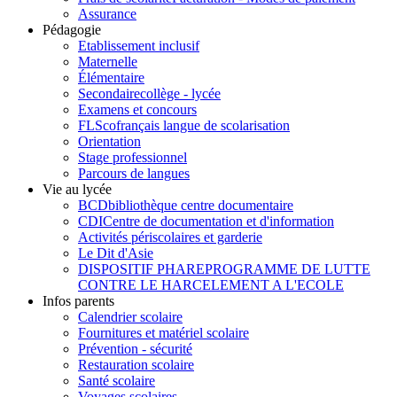
Assurance
Pédagogie
Etablissement inclusif
Maternelle
Élémentaire
Secondaire
collège - lycée
Examens et concours
FLSco
français langue de scolarisation
Orientation
Stage professionnel
Parcours de langues
Vie au lycée
BCD
bibliothèque centre documentaire
CDI
Centre de documentation et d'information
Activités périscolaires et garderie
Le Dit d'Asie
DISPOSITIF PHARE
PROGRAMME DE LUTTE
CONTRE LE HARCELEMENT A L'ECOLE
Infos parents
Calendrier scolaire
Fournitures et matériel scolaire
Prévention - sécurité
Restauration scolaire
Santé scolaire
Voyages scolaires