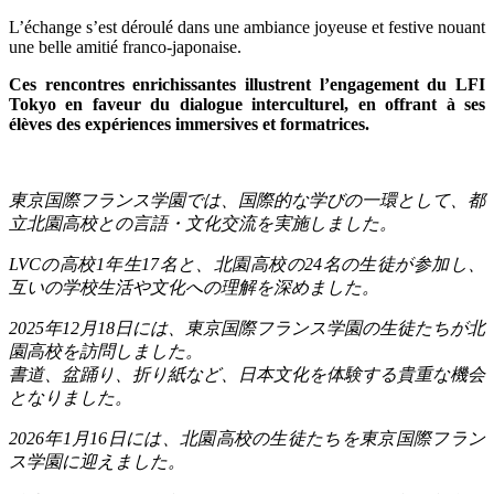
L’échange s’est déroulé dans une ambiance joyeuse et festive nouant
une belle amitié franco-japonaise.
Ces rencontres enrichissantes illustrent l’engagement du LFI
Tokyo en faveur du dialogue interculturel, en offrant à ses
élèves des expériences immersives et formatrices.
東京国際フランス学園では、国際的な学びの一環として、都
立北園高校との言語・文化交流を実施しました。
LVC
の高校
1
年生
17
名と、北園高校の
24
名の生徒が参加し、
互いの学校生活や文化への理解を深めました。
2025
年
12
月
18
日には、東京国際フランス学園の生徒たちが北
園高校を訪問しました。
書道、盆踊り、折り紙など、日本文化を体験する貴重な機会
となりました。
2026
年
1
月
16
日には、北園高校の生徒たちを東京国際フラン
ス学園に迎えました。