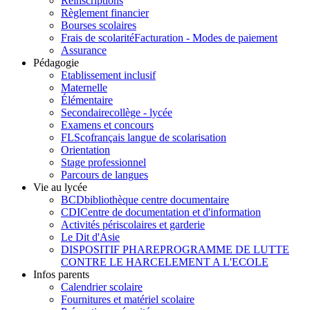
Réinscriptions
Règlement financier
Bourses scolaires
Frais de scolarité
Facturation - Modes de paiement
Assurance
Pédagogie
Etablissement inclusif
Maternelle
Élémentaire
Secondaire
collège - lycée
Examens et concours
FLSco
français langue de scolarisation
Orientation
Stage professionnel
Parcours de langues
Vie au lycée
BCD
bibliothèque centre documentaire
CDI
Centre de documentation et d'information
Activités périscolaires et garderie
Le Dit d'Asie
DISPOSITIF PHARE
PROGRAMME DE LUTTE
CONTRE LE HARCELEMENT A L'ECOLE
Infos parents
Calendrier scolaire
Fournitures et matériel scolaire