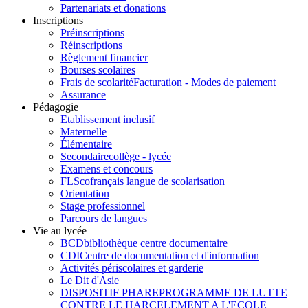
Partenariats et donations
Inscriptions
Préinscriptions
Réinscriptions
Règlement financier
Bourses scolaires
Frais de scolarité
Facturation - Modes de paiement
Assurance
Pédagogie
Etablissement inclusif
Maternelle
Élémentaire
Secondaire
collège - lycée
Examens et concours
FLSco
français langue de scolarisation
Orientation
Stage professionnel
Parcours de langues
Vie au lycée
BCD
bibliothèque centre documentaire
CDI
Centre de documentation et d'information
Activités périscolaires et garderie
Le Dit d'Asie
DISPOSITIF PHARE
PROGRAMME DE LUTTE
CONTRE LE HARCELEMENT A L'ECOLE