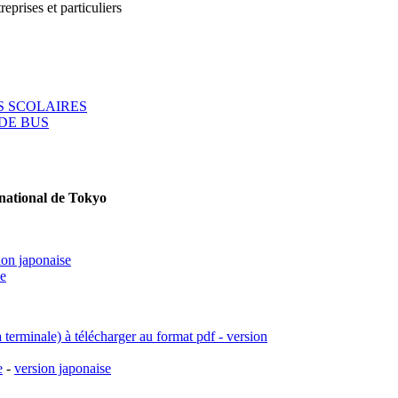
reprises et particuliers
 SCOLAIRES
DE BUS
rnational de Tokyo
ion japonaise
se
a terminale) à télécharger au format pdf - version
e
-
version japonaise