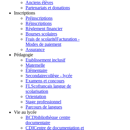
Anciens élèves
Partenariats et donations
Inscriptions
Préinscriptions
Réinscriptions
Règlement financier
Bourses scolaires
Frais de scolarité
Facturation -
Modes de paiement
Assurance
Pédagogie
Etablissement inclusif
Maternelle
Élémentaire
Secondaire
collège - lycée
Examens et concours
FLSco
français langue de
scolarisation
Orientation
Stage professionnel
Parcours de langues
Vie au lycée
BCD
bibliothèque centre
documentaire
CDI
Centre de documentation et