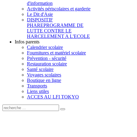
d'information
Activités périscolaires et garderie
Le Dit d'Asie
DISPOSITIF
PHARE
PROGRAMME DE
LUTTE CONTRE LE
HARCELEMENT A L'ECOLE
Infos parents
Calendrier scolaire
Fournitures et matériel scolaire
Prévention - sécurité
Restauration scolaire
Santé scolaire
Voyages scolaires
Boutique en ligne
Transports
Liens utiles
ACCES AU LFI TOKYO