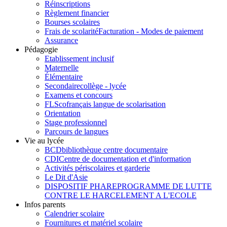
Réinscriptions
Règlement financier
Bourses scolaires
Frais de scolarité
Facturation - Modes de paiement
Assurance
Pédagogie
Etablissement inclusif
Maternelle
Élémentaire
Secondaire
collège - lycée
Examens et concours
FLSco
français langue de scolarisation
Orientation
Stage professionnel
Parcours de langues
Vie au lycée
BCD
bibliothèque centre documentaire
CDI
Centre de documentation et d'information
Activités périscolaires et garderie
Le Dit d'Asie
DISPOSITIF PHARE
PROGRAMME DE LUTTE
CONTRE LE HARCELEMENT A L'ECOLE
Infos parents
Calendrier scolaire
Fournitures et matériel scolaire