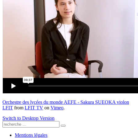
Orchestre des lycées du monde AEFE - Sakura SUEOKA violon
LFIT
from
LFIT TV
on
Vimeo
.
Switch to Desktop Version
Mentions légales