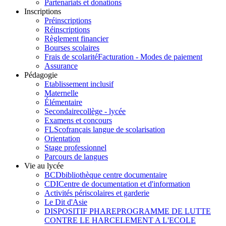
Partenariats et donations
Inscriptions
Préinscriptions
Réinscriptions
Règlement financier
Bourses scolaires
Frais de scolarité
Facturation - Modes de paiement
Assurance
Pédagogie
Etablissement inclusif
Maternelle
Élémentaire
Secondaire
collège - lycée
Examens et concours
FLSco
français langue de scolarisation
Orientation
Stage professionnel
Parcours de langues
Vie au lycée
BCD
bibliothèque centre documentaire
CDI
Centre de documentation et d'information
Activités périscolaires et garderie
Le Dit d'Asie
DISPOSITIF PHARE
PROGRAMME DE LUTTE
CONTRE LE HARCELEMENT A L'ECOLE