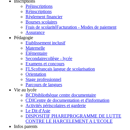
Inscriptions
Préinscriptions
Réinscriptions
Règlement financier
Bourses scolaires
Frais de scolarité
Facturation - Modes de paiement
Assurance
Pédagogie
Etablissement inclusif
Maternelle
Élémentaire
Secondaire
collège - lycée
Examens et concours
FLSco
français langue de scolarisation
Orientation
Stage professionnel
Parcours de langues
Vie au lycée
BCD
bibliothèque centre documentaire
CDI
Centre de documentation et d'information
Activités périscolaires et garderie
Le Dit d'Asie
DISPOSITIF PHARE
PROGRAMME DE LUTTE
CONTRE LE HARCELEMENT A L'ECOLE
Infos parents