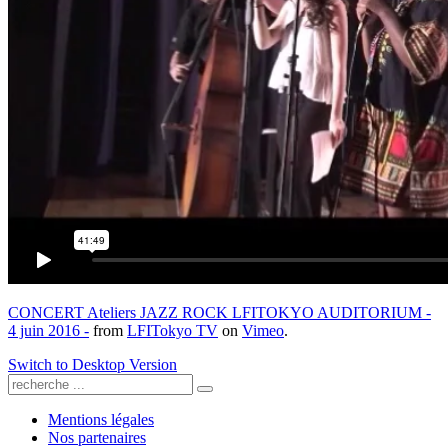
CONCERT Ateliers JAZZ ROCK LFITOKYO AUDITORIUM -
4 juin 2016 -
from
LFITokyo TV
on
Vimeo
.
Switch to Desktop Version
Mentions légales
Nos partenaires