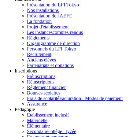
Présentation du LFI Tokyo
Nos installations
Présentation de l'AEFE
La fondation
Projet d'établissement
Les instances
comptes-rendus
Règlements
Organigramme de direction
Personnels du LFI Tokyo
Recrutement
Anciens élèves
Partenariats et donations
Inscriptions
Préinscriptions
Réinscriptions
Règlement financier
Bourses scolaires
Frais de scolarité
Facturation - Modes de paiement
Assurance
Pédagogie
Etablissement inclusif
Maternelle
Élémentaire
Secondaire
collège - lycée
Examens et concours