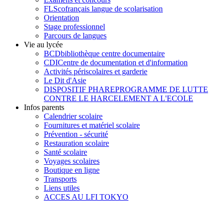
FLSco
français langue de scolarisation
Orientation
Stage professionnel
Parcours de langues
Vie au lycée
BCD
bibliothèque centre documentaire
CDI
Centre de documentation et d'information
Activités périscolaires et garderie
Le Dit d'Asie
DISPOSITIF PHARE
PROGRAMME DE LUTTE
CONTRE LE HARCELEMENT A L'ECOLE
Infos parents
Calendrier scolaire
Fournitures et matériel scolaire
Prévention - sécurité
Restauration scolaire
Santé scolaire
Voyages scolaires
Boutique en ligne
Transports
Liens utiles
ACCES AU LFI TOKYO