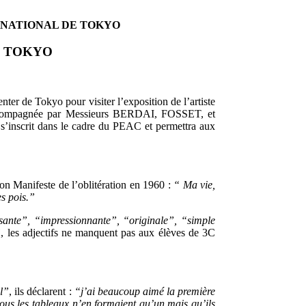
 NATIONAL DE TOKYO
E TOKYO
ter de Tokyo pour visiter l’exposition de l’artiste
compagnée par Messieurs BERDAI, FOSSET, et
nscrit dans le cadre du PEAC et permettra aux
 son Manifeste de l’oblitération en 1960 :
“ Ma vie,
es pois.”
sante”, “impressionnante”, “originale”, “simple
”
, les adjectifs ne manquent pas aux élèves de 3C
l”
, ils déclarent :
“j’ai beaucoup aimé la première
ous les tableaux n’en formaient qu’un mais qu’ils