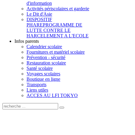
d'information
Activités périscolaires et garderie
Le Dit d'Asie
DISPOSITIF
PHARE
PROGRAMME DE
LUTTE CONTRE LE
HARCELEMENT A L'ECOLE
Infos parents
Calendrier scolaire
Fournitures et matériel scolaire
Prévention - sécurité
Restauration scolaire
Santé scolaire
Voyages scolaires
Boutique en ligne
Transports
Liens utiles
ACCES AU LFI TOKYO