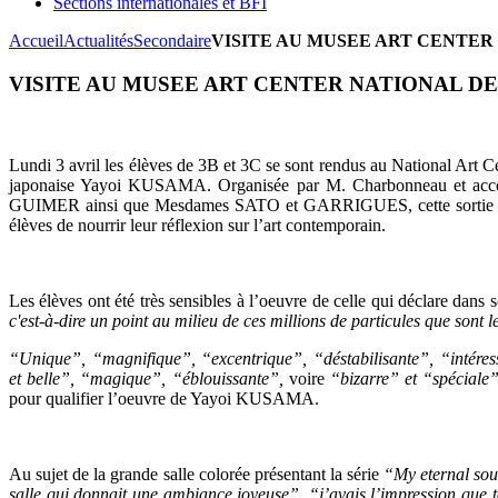
Sections internationales et BFI
Accueil
Actualités
Secondaire
VISITE AU MUSEE ART CENTER
VISITE AU MUSEE ART CENTER NATIONAL D
Lundi 3 avril les élèves de 3B et 3C se sont rendus au National Art Cen
japonaise Yayoi KUSAMA. Organisée par M. Charbonneau et ac
GUIMER ainsi que Mesdames SATO et GARRIGUES, cette sortie s’i
élèves de nourrir leur réflexion sur l’art contemporain.
Les élèves ont été très sensibles à l’oeuvre de celle qui déclare dans
c'est-à-dire un point au milieu de ces millions de particules que sont l
“Unique”, “magnifique”, “excentrique”, “déstabilisante”, “intéres
et belle”, “magique”, “éblouissante”,
voire
“bizarre” et “spéciale
pour qualifier l’oeuvre de Yayoi KUSAMA.
Au sujet de la grande salle colorée présentant la série
“My eternal sou
salle qui donnait une ambiance joyeuse”, “j’avais l’impression que t