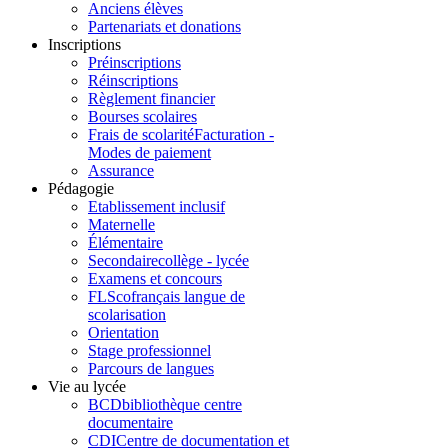
Anciens élèves
Partenariats et donations
Inscriptions
Préinscriptions
Réinscriptions
Règlement financier
Bourses scolaires
Frais de scolarité
Facturation -
Modes de paiement
Assurance
Pédagogie
Etablissement inclusif
Maternelle
Élémentaire
Secondaire
collège - lycée
Examens et concours
FLSco
français langue de
scolarisation
Orientation
Stage professionnel
Parcours de langues
Vie au lycée
BCD
bibliothèque centre
documentaire
CDI
Centre de documentation et