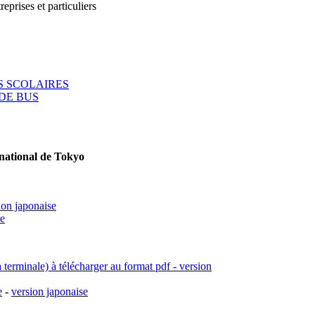
reprises et particuliers
 SCOLAIRES
DE BUS
rnational de Tokyo
ion japonaise
se
a terminale) à télécharger au format pdf - version
e
-
version japonaise