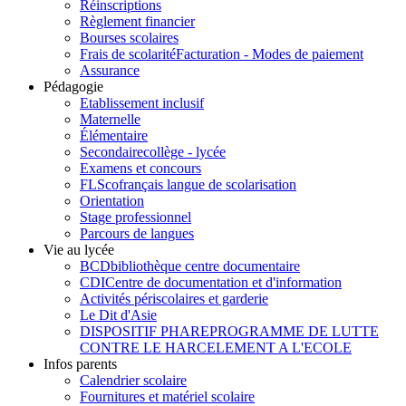
Réinscriptions
Règlement financier
Bourses scolaires
Frais de scolarité
Facturation - Modes de paiement
Assurance
Pédagogie
Etablissement inclusif
Maternelle
Élémentaire
Secondaire
collège - lycée
Examens et concours
FLSco
français langue de scolarisation
Orientation
Stage professionnel
Parcours de langues
Vie au lycée
BCD
bibliothèque centre documentaire
CDI
Centre de documentation et d'information
Activités périscolaires et garderie
Le Dit d'Asie
DISPOSITIF PHARE
PROGRAMME DE LUTTE
CONTRE LE HARCELEMENT A L'ECOLE
Infos parents
Calendrier scolaire
Fournitures et matériel scolaire