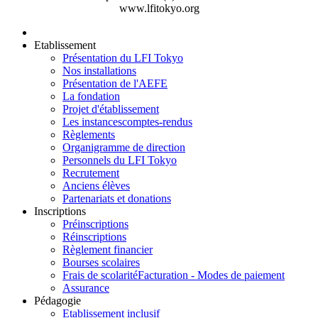
www.lfitokyo.org
Etablissement
Présentation du LFI Tokyo
Nos installations
Présentation de l'AEFE
La fondation
Projet d'établissement
Les instances
comptes-rendus
Règlements
Organigramme de direction
Personnels du LFI Tokyo
Recrutement
Anciens élèves
Partenariats et donations
Inscriptions
Préinscriptions
Réinscriptions
Règlement financier
Bourses scolaires
Frais de scolarité
Facturation - Modes de paiement
Assurance
Pédagogie
Etablissement inclusif