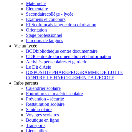
Maternelle
Élémentaire
Secondaire
collège - lycée
Examens et concours
FLSco
français langue de scolarisation
Orientation
Stage professionnel
Parcours de langues
Vie au lycée
BCD
bibliothèque centre documentaire
CDI
Centre de documentation et d'information
Activités périscolaires et garderie
Le Dit d'Asie
DISPOSITIF PHARE
PROGRAMME DE LUTTE
CONTRE LE HARCELEMENT A L'ECOLE
Infos parents
Calendrier scolaire
Fournitures et matériel scolaire
Prévention - sécurité
Restauration scolaire
Santé scolaire
Voyages scolaires
Boutique en ligne
Transports
Liens utiles