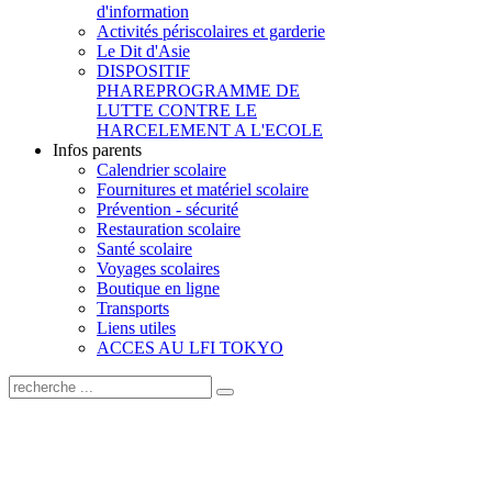
d'information
Activités périscolaires et garderie
Le Dit d'Asie
DISPOSITIF
PHARE
PROGRAMME DE
LUTTE CONTRE LE
HARCELEMENT A L'ECOLE
Infos parents
Calendrier scolaire
Fournitures et matériel scolaire
Prévention - sécurité
Restauration scolaire
Santé scolaire
Voyages scolaires
Boutique en ligne
Transports
Liens utiles
ACCES AU LFI TOKYO