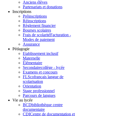
Anciens élèves
Partenariats et donations
Inscriptions
Préinscriptions
Réinscriptions
Règlement financier
Bourses scolaires
Frais de scolarité
Facturation -
Modes de paiement
Assurance
Pédagogie
Etablissement inclusif
Maternelle
Élémentaire
Secondaire
collège - lycée
Examens et concours
FLSco
français langue de
scolarisation
Orientation
Stage professionnel
Parcours de langues
Vie au lycée
BCD
bibliothèque centre
documentaire
CDI
Centre de documentation et