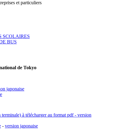
reprises et particuliers
 SCOLAIRES
DE BUS
rnational de Tokyo
ion japonaise
se
a terminale) à télécharger au format pdf - version
e
-
version japonaise