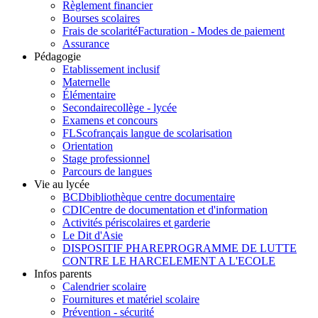
Règlement financier
Bourses scolaires
Frais de scolarité
Facturation - Modes de paiement
Assurance
Pédagogie
Etablissement inclusif
Maternelle
Élémentaire
Secondaire
collège - lycée
Examens et concours
FLSco
français langue de scolarisation
Orientation
Stage professionnel
Parcours de langues
Vie au lycée
BCD
bibliothèque centre documentaire
CDI
Centre de documentation et d'information
Activités périscolaires et garderie
Le Dit d'Asie
DISPOSITIF PHARE
PROGRAMME DE LUTTE
CONTRE LE HARCELEMENT A L'ECOLE
Infos parents
Calendrier scolaire
Fournitures et matériel scolaire
Prévention - sécurité