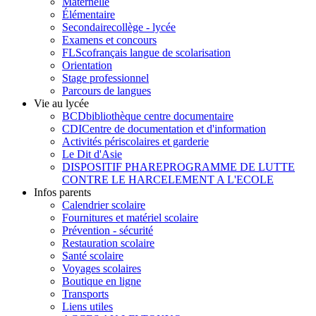
Maternelle
Élémentaire
Secondaire
collège - lycée
Examens et concours
FLSco
français langue de scolarisation
Orientation
Stage professionnel
Parcours de langues
Vie au lycée
BCD
bibliothèque centre documentaire
CDI
Centre de documentation et d'information
Activités périscolaires et garderie
Le Dit d'Asie
DISPOSITIF PHARE
PROGRAMME DE LUTTE
CONTRE LE HARCELEMENT A L'ECOLE
Infos parents
Calendrier scolaire
Fournitures et matériel scolaire
Prévention - sécurité
Restauration scolaire
Santé scolaire
Voyages scolaires
Boutique en ligne
Transports
Liens utiles