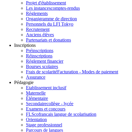
Projet d'établissement
Les instances
comptes-rendus
Règlements
Organigramme de direction
Personnels du LFI Tokyo
Recrutement
Anciens élèves
Partenariats et donations
Inscriptions
Préinscriptions
Réinscriptions
Règlement financier
Bourses scolaires
Frais de scolarité
Facturation - Modes de paiement
Assurance
Pédagogie
Etablissement inclusif
Maternelle
Élémentaire
Secondaire
collège - lycée
Examens et concours
FLSco
français langue de scolarisation
Orientation
Stage professionnel
Parcours de langues