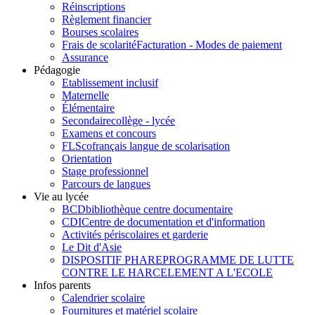
Réinscriptions
Règlement financier
Bourses scolaires
Frais de scolarité
Facturation - Modes de paiement
Assurance
Pédagogie
Etablissement inclusif
Maternelle
Élémentaire
Secondaire
collège - lycée
Examens et concours
FLSco
français langue de scolarisation
Orientation
Stage professionnel
Parcours de langues
Vie au lycée
BCD
bibliothèque centre documentaire
CDI
Centre de documentation et d'information
Activités périscolaires et garderie
Le Dit d'Asie
DISPOSITIF PHARE
PROGRAMME DE LUTTE
CONTRE LE HARCELEMENT A L'ECOLE
Infos parents
Calendrier scolaire
Fournitures et matériel scolaire