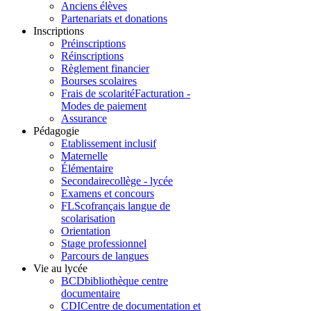
Anciens élèves
Partenariats et donations
Inscriptions
Préinscriptions
Réinscriptions
Règlement financier
Bourses scolaires
Frais de scolarité
Facturation -
Modes de paiement
Assurance
Pédagogie
Etablissement inclusif
Maternelle
Élémentaire
Secondaire
collège - lycée
Examens et concours
FLSco
français langue de
scolarisation
Orientation
Stage professionnel
Parcours de langues
Vie au lycée
BCD
bibliothèque centre
documentaire
CDI
Centre de documentation et