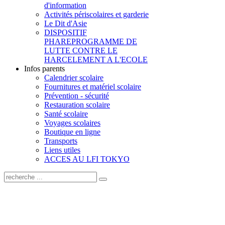
d'information
Activités périscolaires et garderie
Le Dit d'Asie
DISPOSITIF
PHARE
PROGRAMME DE
LUTTE CONTRE LE
HARCELEMENT A L'ECOLE
Infos parents
Calendrier scolaire
Fournitures et matériel scolaire
Prévention - sécurité
Restauration scolaire
Santé scolaire
Voyages scolaires
Boutique en ligne
Transports
Liens utiles
ACCES AU LFI TOKYO