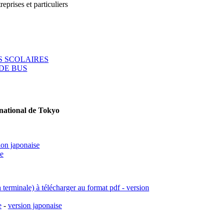
reprises et particuliers
 SCOLAIRES
DE BUS
rnational de Tokyo
ion japonaise
se
a terminale) à télécharger au format pdf - version
e
-
version japonaise