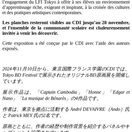
l’engagement du LFI Tokyo à offrir à ses élèves un environnement
d’apprentissage riche, exigeant et inspirant, à la croisée des cultures
et des pratiques artistiques contemporaines.
Les planches resteront visibles au CDI jusqu’au 28 novembre,
et l’ensemble de la communauté scolaire est chaleureusement
invitée à venir les découvrir.
Cette exposition a été conçue par le CDI avec l’aide des auteurs 
exposés.
2024
年
11
月
10
日から、東京国際フランス学園の
CDI
では、
Tokyo BD Festival
で展示されたオリジナル
BD
原画展を開催し
ています。
展示作品は、「
Captain Cambodia
」「
Honne
」「
Edgar et
Nano
」「
La musique de Bénarès
」の
4
作品です。
作者は、東京を拠点に活動する
André DEVAIVRE
（
Ando
）氏
と
Patrick MEY
氏の
2
名です。
原画とともに、作者の経歴や制作背景を紹介するパネルやキ