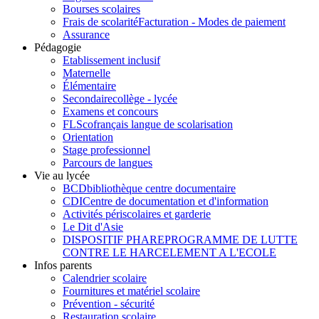
Bourses scolaires
Frais de scolarité
Facturation - Modes de paiement
Assurance
Pédagogie
Etablissement inclusif
Maternelle
Élémentaire
Secondaire
collège - lycée
Examens et concours
FLSco
français langue de scolarisation
Orientation
Stage professionnel
Parcours de langues
Vie au lycée
BCD
bibliothèque centre documentaire
CDI
Centre de documentation et d'information
Activités périscolaires et garderie
Le Dit d'Asie
DISPOSITIF PHARE
PROGRAMME DE LUTTE
CONTRE LE HARCELEMENT A L'ECOLE
Infos parents
Calendrier scolaire
Fournitures et matériel scolaire
Prévention - sécurité
Restauration scolaire