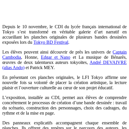
Depuis le 10 novembre, le CDI du lycée français international de
Tokyo s’est transformé en véritable galerie d’art narratif en
accueillant les planches originales de plusieurs bandes dessinées
exposées lors du
Tokyo BD Festival
.
Les élèves peuvent ainsi découvrir de près les univers de
Captain
Cambodia
, Honne,
Edgar et Nano
et La musique de Bénarès,
œuvres de deux talentueux auteurs tokyoïtes,
André DEVAIVRE
(alias Ando)
et Patrick MEY.
En présentant ces planches originales, le LFI Tokyo affirme une
nouvelle fois sa volonté de placer la création artistique, la lecture
plaisir et l’ouverture culturelle au cœur de son projet éducatif.
L’exposition, installée au CDI, permet aux élèves de comprendre
concrètement le processus de création d’une bande dessinée : travail
du scénario, construction des personnages, choix des cadrages, du
rythme et de la mise en page.
Des panneaux explicatifs accompagnent chaque ensemble de
planches. Ils offrent des repères sur le parcours des auteurs, les