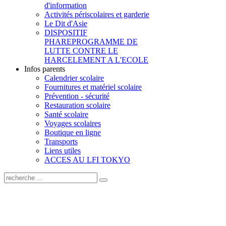
d'information
Activités périscolaires et garderie
Le Dit d'Asie
DISPOSITIF
PHARE
PROGRAMME DE
LUTTE CONTRE LE
HARCELEMENT A L'ECOLE
Infos parents
Calendrier scolaire
Fournitures et matériel scolaire
Prévention - sécurité
Restauration scolaire
Santé scolaire
Voyages scolaires
Boutique en ligne
Transports
Liens utiles
ACCES AU LFI TOKYO