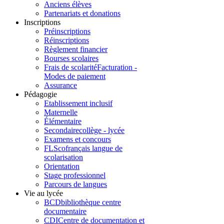
Anciens élèves
Partenariats et donations
Inscriptions
Préinscriptions
Réinscriptions
Règlement financier
Bourses scolaires
Frais de scolarité
Facturation -
Modes de paiement
Assurance
Pédagogie
Etablissement inclusif
Maternelle
Élémentaire
Secondaire
collège - lycée
Examens et concours
FLSco
français langue de
scolarisation
Orientation
Stage professionnel
Parcours de langues
Vie au lycée
BCD
bibliothèque centre
documentaire
CDI
Centre de documentation et