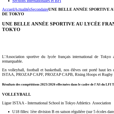
Sections internationales et BFI
Accueil
Actualités
Secondaire
UNE BELLE ANNÉE SPORTIVE 
DE TOKYO
UNE BELLE ANNÉE SPORTIVE AU LYCÉE FRA
TOKYO
L’Association sportive du lycée français international de Tokyo
remarquable.
En volleyball, football et basketball, nos élèves ont porté haut les
ISTAA, PROZAP CAPF, PROZAP CAPB, Rising Hoops et Rugby S
Résultats des compétitions 2025/2026 effectuées dans le cadre de l'AS du LFI 
VOLLEYBALL
Ligue ISTAA - International School in Tokyo Athletics
Association
U18 filles: 1ère division B en saison régulière (sur 5 écoles dan