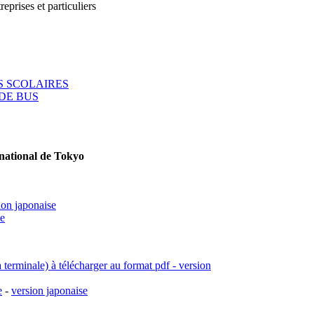
reprises et particuliers
 SCOLAIRES
DE BUS
rnational de Tokyo
ion japonaise
se
a terminale) à télécharger au format pdf - version
e
-
version japonaise