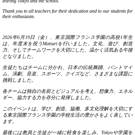
leaving Tokyo and the school.
Thank you to all teachers for their dedication and to our students for
their enthusiasm.
2026
年
6
月
19
日（金）、東京国際フランス学園の高校
1
年生
は、年度末を祝う
Matsuri
を行いました。文化、遊び、創造
力、そしてチームワークを大切にした、温かく活気ある午後
となりました。
生徒たちはチームに分かれ、日本の伝統舞踊、パントマイ
ム、演劇、音楽、スポーツ、クイズなど、さまざまな課題に
挑戦しました。
各チームは独自の名前とビジュアルを考え、想像力、エネル
ギー、協力する力を存分に発揮しました。
このイベントは、学び、創造、協働、多文化理解を大切にす
る東京国際フランス学園の学校生活の豊かさをよく表してい
ます。
最後には教員と生徒が一緒に軽食を楽しみ、
Tokyo
や学園を