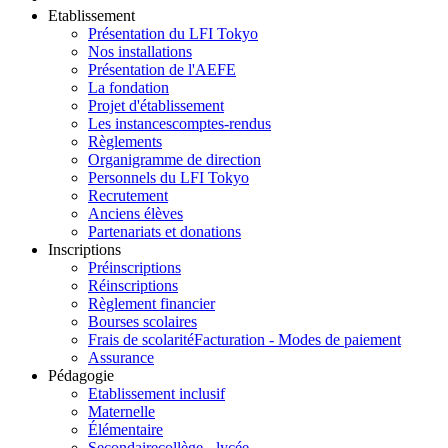
Etablissement
Présentation du LFI Tokyo
Nos installations
Présentation de l'AEFE
La fondation
Projet d'établissement
Les instances
comptes-rendus
Règlements
Organigramme de direction
Personnels du LFI Tokyo
Recrutement
Anciens élèves
Partenariats et donations
Inscriptions
Préinscriptions
Réinscriptions
Règlement financier
Bourses scolaires
Frais de scolarité
Facturation - Modes de paiement
Assurance
Pédagogie
Etablissement inclusif
Maternelle
Élémentaire
Secondaire
collège - lycée