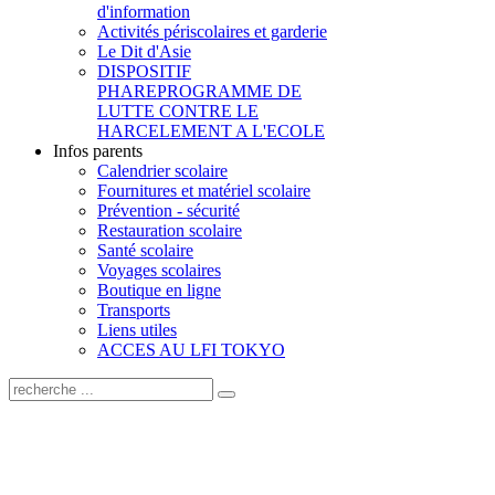
d'information
Activités périscolaires et garderie
Le Dit d'Asie
DISPOSITIF
PHARE
PROGRAMME DE
LUTTE CONTRE LE
HARCELEMENT A L'ECOLE
Infos parents
Calendrier scolaire
Fournitures et matériel scolaire
Prévention - sécurité
Restauration scolaire
Santé scolaire
Voyages scolaires
Boutique en ligne
Transports
Liens utiles
ACCES AU LFI TOKYO