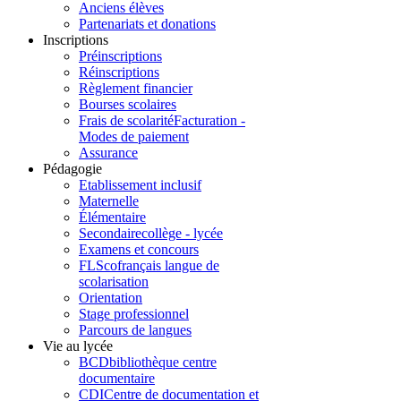
Anciens élèves
Partenariats et donations
Inscriptions
Préinscriptions
Réinscriptions
Règlement financier
Bourses scolaires
Frais de scolarité
Facturation -
Modes de paiement
Assurance
Pédagogie
Etablissement inclusif
Maternelle
Élémentaire
Secondaire
collège - lycée
Examens et concours
FLSco
français langue de
scolarisation
Orientation
Stage professionnel
Parcours de langues
Vie au lycée
BCD
bibliothèque centre
documentaire
CDI
Centre de documentation et