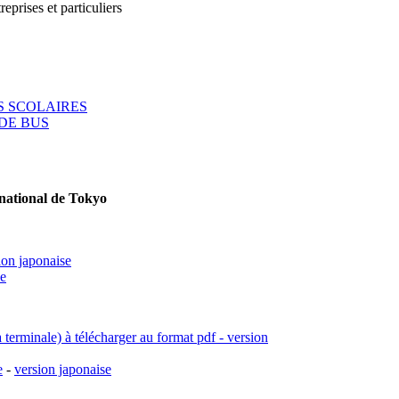
reprises et particuliers
 SCOLAIRES
DE BUS
rnational de Tokyo
ion japonaise
se
a terminale) à télécharger au format pdf - version
e
-
version japonaise