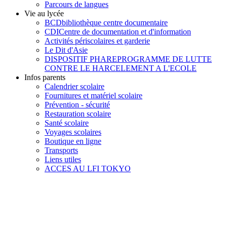
Parcours de langues
Vie au lycée
BCD
bibliothèque centre documentaire
CDI
Centre de documentation et d'information
Activités périscolaires et garderie
Le Dit d'Asie
DISPOSITIF PHARE
PROGRAMME DE LUTTE
CONTRE LE HARCELEMENT A L'ECOLE
Infos parents
Calendrier scolaire
Fournitures et matériel scolaire
Prévention - sécurité
Restauration scolaire
Santé scolaire
Voyages scolaires
Boutique en ligne
Transports
Liens utiles
ACCES AU LFI TOKYO