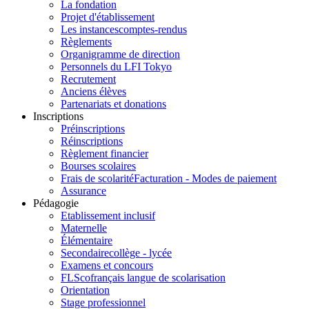
La fondation
Projet d'établissement
Les instances
comptes-rendus
Règlements
Organigramme de direction
Personnels du LFI Tokyo
Recrutement
Anciens élèves
Partenariats et donations
Inscriptions
Préinscriptions
Réinscriptions
Règlement financier
Bourses scolaires
Frais de scolarité
Facturation - Modes de paiement
Assurance
Pédagogie
Etablissement inclusif
Maternelle
Élémentaire
Secondaire
collège - lycée
Examens et concours
FLSco
français langue de scolarisation
Orientation
Stage professionnel